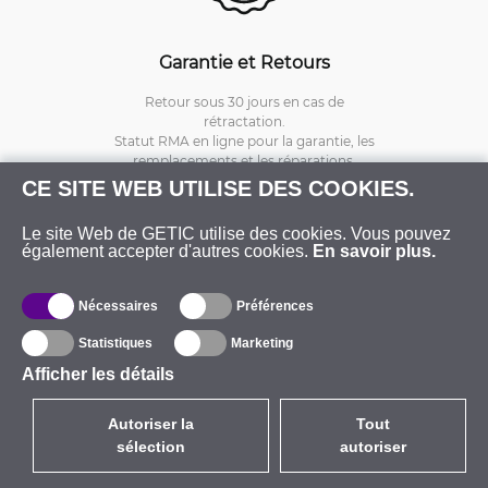
Garantie et Retours
Retour sous 30 jours en cas de
rétractation.
Statut RMA en ligne pour la garantie, les
remplacements et les réparations.
Garantie prolongée disponible.
CE SITE WEB UTILISE DES COOKIES.
Le site Web de GETIC utilise des cookies. Vous pouvez
également accepter d'autres cookies.
En savoir plus.
Nécessaires
Préférences
Statistiques
Marketing
Afficher les détails
Autoriser la
Tout
sélection
autoriser