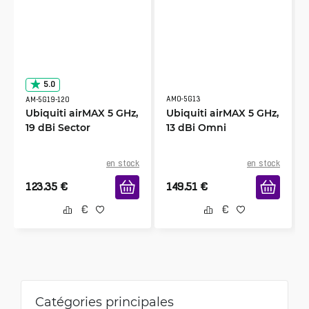
5.0
AMO-5G13
AM-5G19-120
Ubiquiti airMAX 5 GHz,
Ubiquiti airMAX 5 GHz,
19 dBi Sector
13 dBi Omni
en stock
en stock
123.35
€
149.51
€
Catégories principales