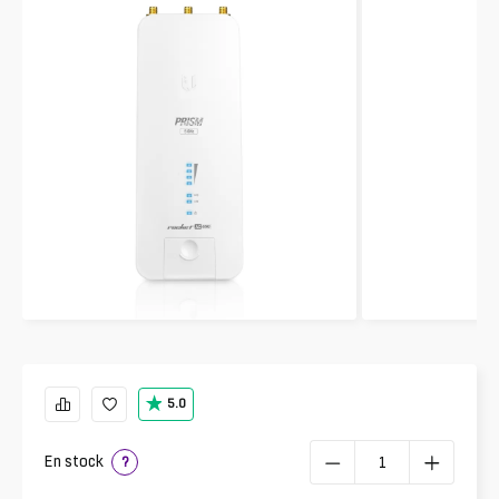
5.0
En stock
?