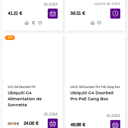
en stock
rupture de stock
41.21
€
56.51
€
-29 %
UVC-G4-Doorbell-PS
UACC-G4 Doorbell Pro PoE-Gang Box
Ubiquiti G4
Ubiquiti G4 Doorbell
Alimentation de
Pro PoE Gang Box
Sonnette
en stock
en stock
24.06
€
33.73
€
48.88
€