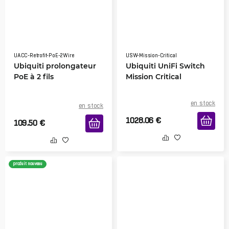
UACC-Retrofit-PoE-2Wire
USW-Mission-Critical
Ubiquiti prolongateur
Ubiquiti UniFi Switch
PoE à 2 fils
Mission Critical
en stock
en stock
1028.06
€
109.50
€
produit nouveau