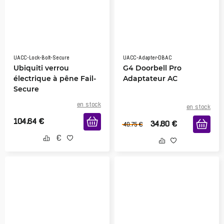
UACC-Lock-Bolt-Secure
UACC-Adapter-DBAC
Ubiquiti verrou
G4 Doorbell Pro
électrique à pêne Fail-
Adaptateur AC
Secure
en stock
en stock
104.64
€
34.80
€
40.75
€