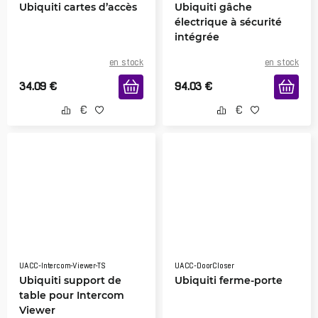
Ubiquiti cartes d’accès
Ubiquiti gâche
électrique à sécurité
intégrée
en stock
en stock
34.09
€
94.03
€
UACC-Intercom-Viewer-TS
UACC-DoorCloser
Ubiquiti support de
Ubiquiti ferme-porte
table pour Intercom
Viewer