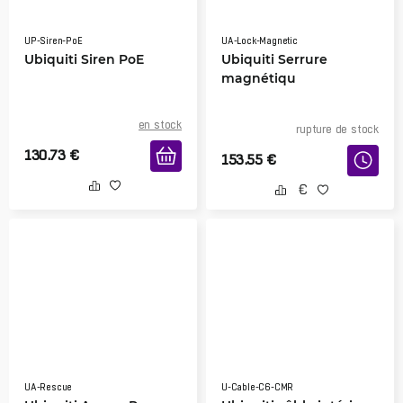
UP-Siren-PoE
UA-Lock-Magnetic
Ubiquiti Siren PoE
Ubiquiti Serrure
magnétiqu
en stock
rupture de stock
130.73
€
153.55
€
UA-Rescue
U-Cable-C6-CMR