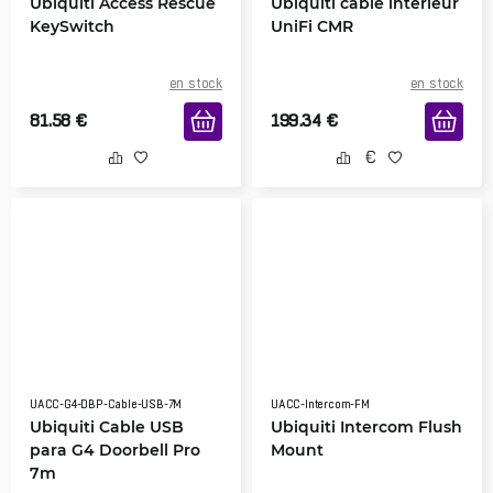
Ubiquiti Access Rescue
Ubiquiti сâble intérieur
KeySwitch
UniFi CMR
en stock
en stock
81.58
€
199.34
€
UACC-G4-DBP-Cable-USB-7M
UACC-Intercom-FM
Ubiquiti Cable USB
Ubiquiti Intercom Flush
para G4 Doorbell Pro
Mount
7m