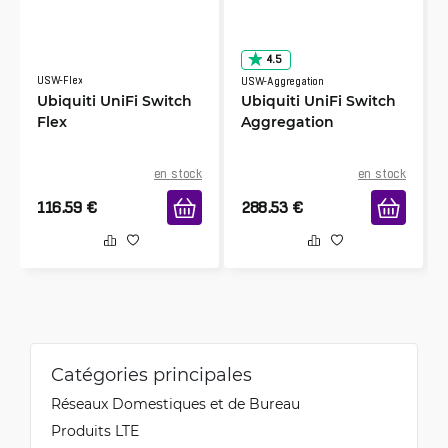
4.5
USW-Flex
USW-Aggregation
Ubiquiti UniFi Switch
Ubiquiti UniFi Switch
Flex
Aggregation
en stock
en stock
116.59
€
288.53
€
Catégories principales
Réseaux Domestiques et de Bureau
Produits LTE