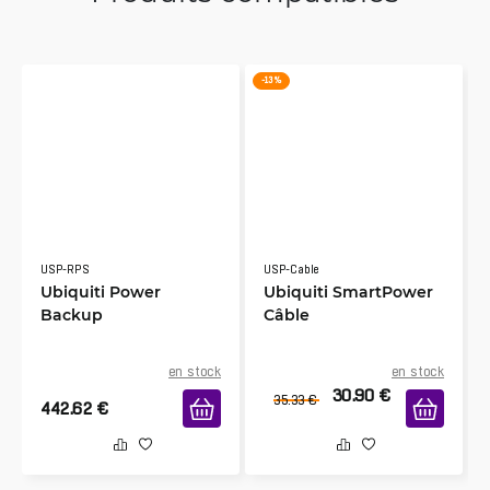
-13 %
USP-RPS
USP-Cable
Ubiquiti Power
Ubiquiti SmartPower
Backup
Câble
en stock
en stock
30.90
€
35.33
€
442.62
€