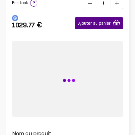
En stock
?
€
Ajouter au panier
1029.77
Nom du produit