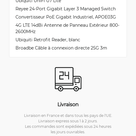
Ubiquiti UniFi U7 Lite
Reyee 24-Port Gigabit Layer 3 Managed Switch
Convertisseur PoE Gigabit Industriel, APOE03G
4G LTE 14dBi Antenne de Panneau Extérieur 800-
2600MHz
Ubiquiti Retrofit Reader, blanc
Broadbe Câble à connexion directe 25G 3m
Livraison
Livraison en France et dans tous les pays de l'UE.
Livraison express sous 1 à 2 jours.
Les commandes sont expédiées sous 24 heures
les jours ouvrables.