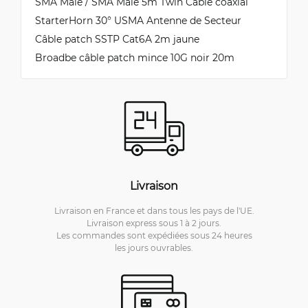
SMA Male / SMA Male 5m Twin Câble coaxial
StarterHorn 30° USMA Antenne de Secteur
Câble patch SSTP Cat6A 2m jaune
Broadbe câble patch mince 10G noir 20m
Livraison
Livraison en France et dans tous les pays de l'UE.
Livraison express sous 1 à 2 jours.
Les commandes sont expédiées sous 24 heures
les jours ouvrables.