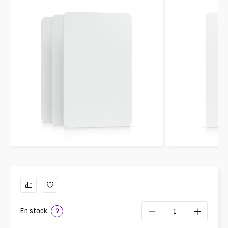
En stock
?