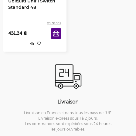
Ubiquiti UniFi Switch
Standard 48
en stock
431.34
€
Livraison
Livraison en France et dans tous les pays de l'UE.
Livraison express sous 1 à 2 jours.
Les commandes sont expédiées sous 24 heures
les jours ouvrables.