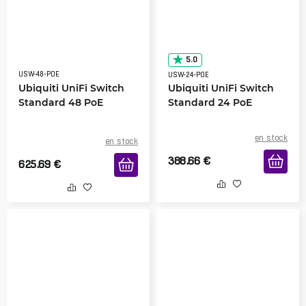
5.0
USW-48-POE
USW-24-POE
Ubiquiti UniFi Switch
Ubiquiti UniFi Switch
Standard 48 PoE
Standard 24 PoE
en stock
en stock
388.66
€
625.69
€