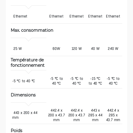
 Ethernet
Ethernet
Ethernet
Ethernet
Ethernet
Max. consommation
 25 W
60W
120 W
40 W
240 W
Température de 
fonctionnement
-5 °C to
-5 °C to
-15 °C
-5 °C to
-5 °C to 40 °C
40 °C
40 °C
to 40 °C
40 °C
Dimensions
442.4 x
442.4 x
443 x
442.4 x
 443 x 200 x 44 
200 x 43.7
200 x 43.7
285 x 44
285 x
mm
mm
mm
mm
43.7 mm
Poids