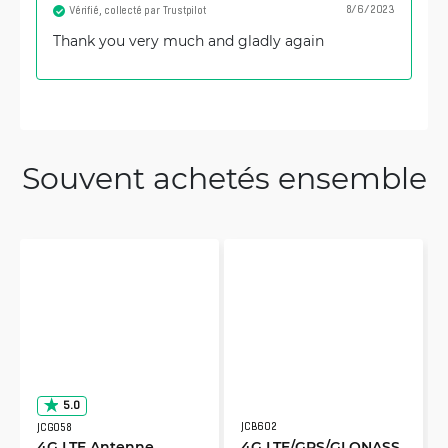
8/6/2023
Vérifié, collecté par Trustpilot
Thank you very much and gladly again
Souvent achetés ensemble
5.0
JCB602
JCG058
4G LTE Antenne
4G LTE/GPS/GLONASS