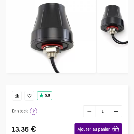
5.0
En stock
?
€
13.36
Ajouter au panier