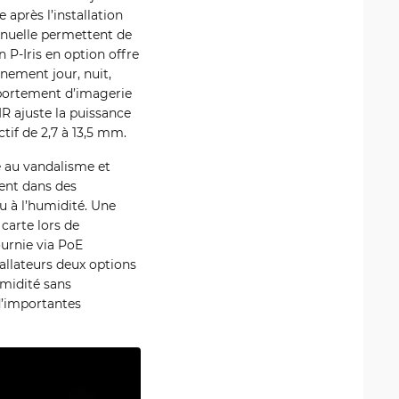
 après l’installation
anuelle permettent de
 P-Iris en option offre
nement jour, nuit,
portement d’imagerie
IR ajuste la puissance
ctif de 2,7 à 13,5 mm.
e au vandalisme et
ent dans des
u à l’humidité. Une
carte lors de
ournie via PoE
allateurs deux options
umidité sans
d’importantes