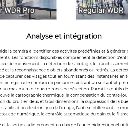
Analyse et intégration
 aide la caméra à identifier des activités prédéfinies et à génér
inents. Les fonctions disponibles comprennent la détection d'entr
ncée de mouvement, la détection de sabotage, le franchissement 
 et la reconnaissance d'objets abandonnés ou retirés. La détec
 de capturer des visages tout en fournissant des instantanés en t
 enregistre le nombre de personnes entrant ou sortant et pren
 un maximum de quatre zones de détection. Parmi les outils de
rouve la cartographie thermique, la compensation du contre-jou
on du bruit en deux et trois dimensions, la suppression de la bué
stabilisation électronique de l'image, l'anti-scintillement, le mod
 tatouage numérique, le contrôle automatique du gain et le filtra
et la sortie audio prennent en charge l'audio bidirectionnel util