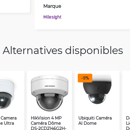
Marque
Milesight
Alternatives disponibles
-
9
%
i Camera
HikVision 4 MP
Ubiquiti Caméra
D
 Ultra
Caméra Dôme
AI Dome
L
DS-2CD2146G2H-
D