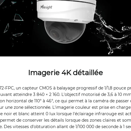
Imagerie 4K détaillée
2-FPC, un capteur CMOS à balayage progressif de 1/1,8 pouce p
uvant atteindre 3 840 × 2 160. L'objectif motorisé de 3,6 à 10 m
ion horizontal de 110° à 46°, ce qui permet à la caméra de passe
sur une zone sélectionnée. L'imagerie couleur est prise en charge
e noir et blanc atteint 0 lux lorsque l'éclairage infrarouge est ac
ermet de conserver les détails lorsque des zones claires et som
 Des vitesses d’obturation allant de 1/100 000 de seconde à 1 s