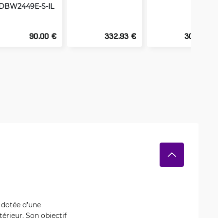
DBW2449E-S-IL
90.00 €
332.93 €
303.79 €
 dotée d’une
térieur. Son objectif