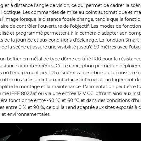
er à distance l’angle de vision, ce qui permet de cadrer la scène
r l’optique. Les commandes de mise au point automatique et m
 l’image lorsque la distance focale change, tandis que la fonction
e de contrôler l’ouverture de l’objectif. Les modes de fonction
alisé et programmé permettent à la caméra d’adapter son com
 de la journée et aux conditions d’éclairage. La fonction Smart 
de la scène et assure une visibilité jusqu’à 50 mètres avec l’obje
un boîtier en métal de type dôme certifié IK10 pour la résistanc
résistance aux intempéries. Cette conception permet un déploiem
où l’équipement peut être soumis à des chocs, à la poussière o
 offre un accès direct aux interfaces internes et au logement de 
simplifie le montage et la maintenance. L’alimentation peut être f
e IEEE 802.3af ou via une entrée 12 V CC, offrant ainsi aux inst
éra fonctionne entre -40 °C et 60 °C et dans des conditions d’h
 entre 0 % et 90 %, ce qui la rend adaptée aux sites exposés à 
s et environnementales.