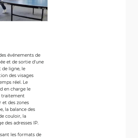
er des événements de
ée et de sortie d'une
de ligne, le
tion des visages
emps réel. Le
d en charge le
 traitement
r et des zones
e, la balance des
e couloir, la
ge des adresses IP.
isant les formats de