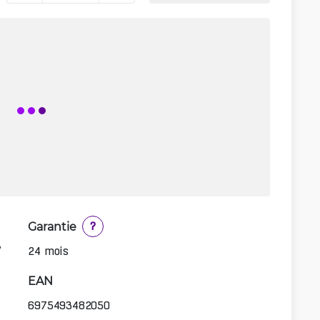
Garantie
?
″
24 mois
EAN
6975493482050