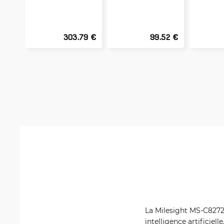
303.79 €
99.52 €
La Milesight MS-C8272
intelligence artificiel