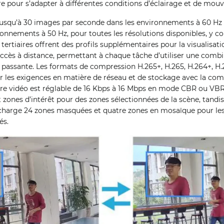
e pour s’adapter à différentes conditions d’éclairage et de mou
e jusqu’à 30 images par seconde dans les environnements à 60 Hz
onnements à 50 Hz, pour toutes les résolutions disponibles, y co
 tertiaires offrent des profils supplémentaires pour la visualisati
accès à distance, permettant à chaque tâche d’utiliser une comb
e passante. Les formats de compression H.265+, H.265, H.264+, 
r les exigences en matière de réseau et de stockage avec la compa
ire vidéo est réglable de 16 Kbps à 16 Mbps en mode CBR ou VBR. 
t zones d’intérêt pour des zones sélectionnées de la scène, tandi
n charge 24 zones masquées et quatre zones en mosaïque pour l
és.