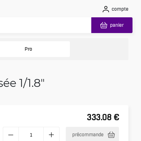
compte
panier
Pro
e 1/1.8″
333.08
€
précommande