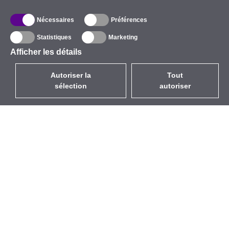
Nécessaires
Préférences
Statistiques
Marketing
Afficher les détails
Autoriser la
Tout
sélection
autoriser
FR
EUR
avec la TVA à 20%
,
France
Catalogue
À propos
Équipement d’Extérieur
Entreprise
Sans Fil
Marques
Antennes Intégrées
Événements