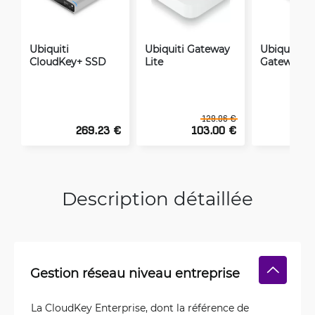
Ubiquiti
Ubiquiti Gateway
Ubiquiti U
CloudKey+ SSD
Lite
Gateway Fi
129.06 €
269.23 €
103.00 €
2
Description détaillée
Gestion réseau niveau entreprise
La CloudKey Enterprise, dont la référence de