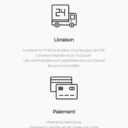
Livraison
Livraison en France et dans tous les pays de l'UE.
Livraison express sous 1 à 2 jours.
Les commandes sont expédiées sous 24 heures
les jours ouvrables.
Paiement
Virements bancaires.
Paiements rapides et sécurisés par carte.