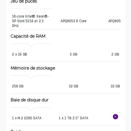
Jeu de puces
16-core Intel® Xeon®-
SP Gold 5218 at 2.3 
APQ8053 8 Core
APQ8053
GHz
Capacité de RAM
2 x 16 GB
3 GB
2 GB
Mémoire de stockage
256 GB
32 GB
32 GB
Baie de disque dur
1 x M.2 2280 SATA
1 x 1 TB 2.5" SATA