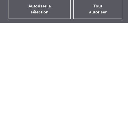
Autoriser la
Tout
sélection
autoriser
FR
EUR
avec la TVA à 20%
,
France
Catalogue
À propos
Équipement d’Extérieur
Entreprise
Sans Fil
Marques
Antennes Intégrées
Événements
WiFi 5
StarCoins
Câbles Pigtails
Contacts
Montures et supports
Termes et Conditions
Licences
Confidentialité