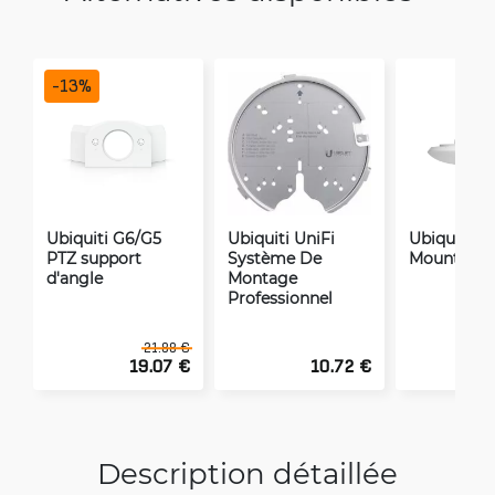
-
13
%
Ubiquiti G6/G5
Ubiquiti UniFi
Ubiquiti A
PTZ support
Système De
Mount
d'angle
Montage
Professionnel
21.88 €
19.07 €
10.72 €
Description détaillée