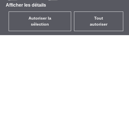
Afficher les détails
Autoriser la
Tout
sélection
autoriser
FR
EUR
avec la TVA à 20%
,
France
Catalogue
À propos
Équipement d’Extérieur
Entreprise
Sans Fil
Marques
Antennes Intégrées
Événements
WiFi 5
StarCoins
Câbles Pigtails
Contacts
Montures et supports
Termes et Conditions