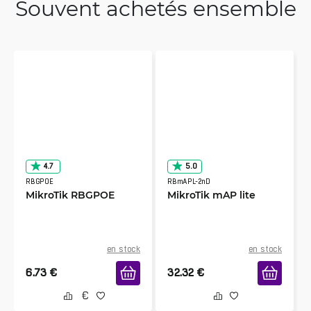
Souvent achetés ensemble
4.7
5.0
RBGPOE
RBmAPL-2nD
MikroTik RBGPOE
MikroTik mAP lite
en stock
en stock
6.73
€
32.32
€