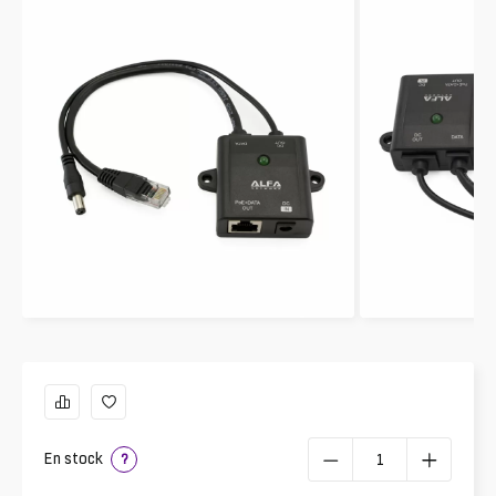
En stock
?