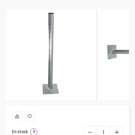
En stock
?