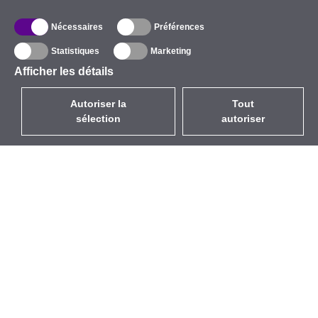
Nécessaires
Préférences
Statistiques
Marketing
Afficher les détails
Autoriser la
Tout
sélection
autoriser
FR
EUR
avec la TVA à 20%
,
France
Catalogue
À propos
Équipement d’Extérieur
Entreprise
Sans Fil
Marques
Antennes Intégrées
Événements