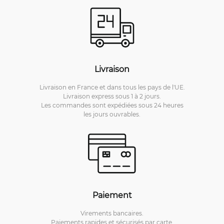
Livraison
Livraison en France et dans tous les pays de l'UE.
Livraison express sous 1 à 2 jours.
Les commandes sont expédiées sous 24 heures
les jours ouvrables.
Paiement
Virements bancaires.
Paiements rapides et sécurisés par carte.