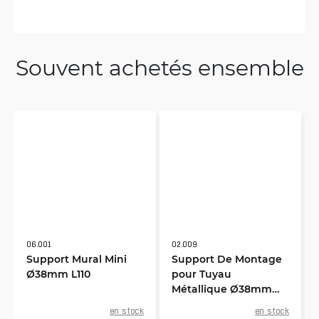
Souvent achetés ensemble
06.001
02.009
Support Mural Mini
Support De Montage
Ø38mm L110
pour Tuyau
Métallique Ø38mm
L1000 Vertical
en stock
en stock