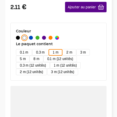
€
2.11
Ajouter au panier
Couleur
Le paquet contient
0.1 m
0.3 m
1 m
2 m
3 m
5 m
8 m
0.1 m (12 unités)
0.3 m (12 unités)
1 m (12 unités)
2 m (12 unités)
3 m (12 unités)