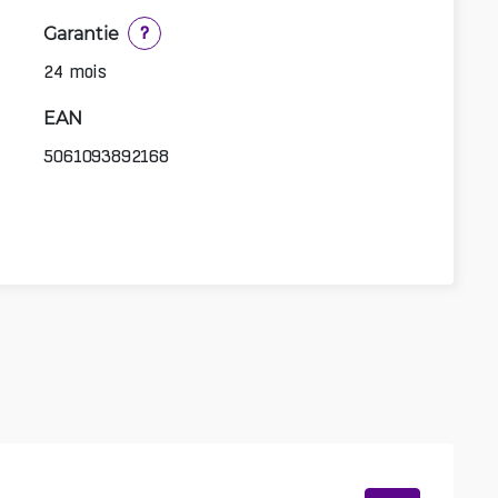
Garantie
?
24 mois
EAN
5061093892168