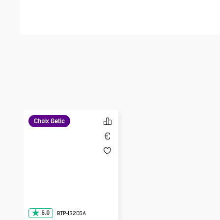
Choix Getic
5.0
BTP-I32C6A