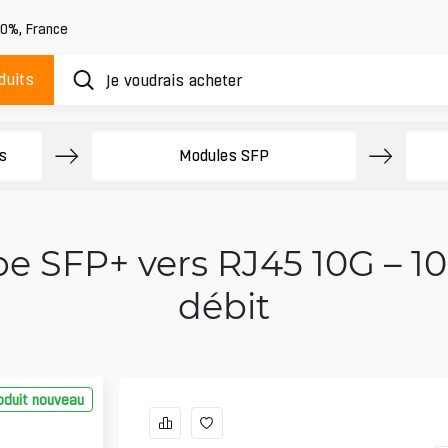
20%
,
France
duits
s
Modules SFP
e SFP+ vers RJ45 10G – 10
débit
oduit nouveau