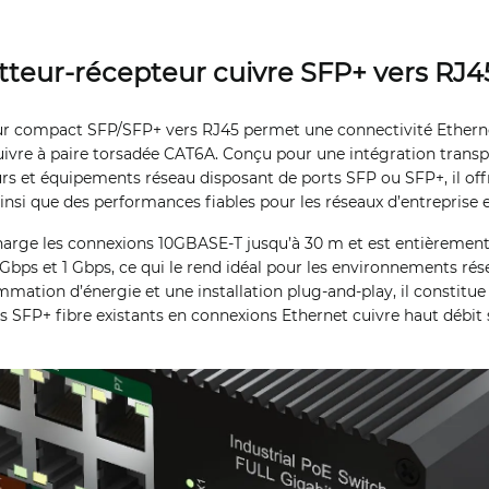
teur-récepteur cuivre SFP+ vers RJ4
r compact SFP/SFP+ vers RJ45 permet une connectivité Etherne
uivre à paire torsadée CAT6A. Conçu pour une intégration transp
s et équipements réseau disposant de ports SFP ou SFP+, il off
 ainsi que des performances fiables pour les réseaux d’entreprise 
arge les connexions 10GBASE-T jusqu’à 30 m et est entièremen
5 Gbps et 1 Gbps, ce qui le rend idéal pour les environnements rés
mation d’énergie et une installation plug-and-play, il constitue
ts SFP+ fibre existants en connexions Ethernet cuivre haut débit