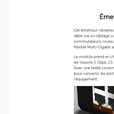
Émet
Cet émetteur-récepteu
débit via un câblage c
commutateurs, routeur
flexible Multi-Gigabit
Le module prend en ch
les liaisons 5 Gbps, 2.
Avec une faible consom
pour convertir les por
l’équipement.