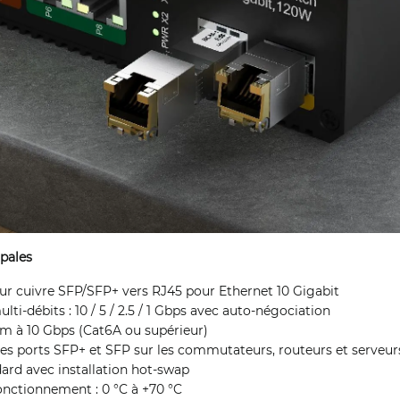
ipales
r cuivre SFP/SFP+ vers RJ45 pour Ethernet 10 Gigabit
lti-débits : 10 / 5 / 2.5 / 1 Gbps avec auto-négociation
 m à 10 Gbps (Cat6A ou supérieur)
es ports SFP+ et SFP sur les commutateurs, routeurs et serveur
rd avec installation hot-swap
nctionnement : 0 °C à +70 °C