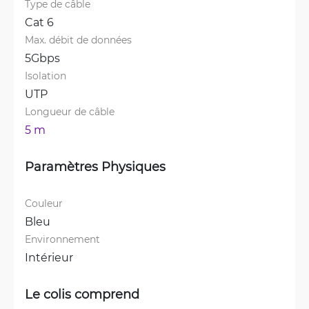
Type de câble
Cat 6
Max. débit de données
5Gbps
Isolation
UTP
Longueur de câble
5 m
Paramètres Physiques
Couleur
Bleu
Environnement
Intérieur
Le colis comprend