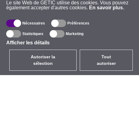
Le site Web de GETIC utilise des cookies. Vous pouvez
également accepter d'autres cookies.
En savoir plus.
Nécessaires
Préférences
Statistiques
Marketing
Afficher les détails
Autoriser la
Tout
sélection
autoriser
FR
EUR
avec la TVA à 20%
,
France
Catalogue
À propos
Équipement d’Extérieur
Entreprise