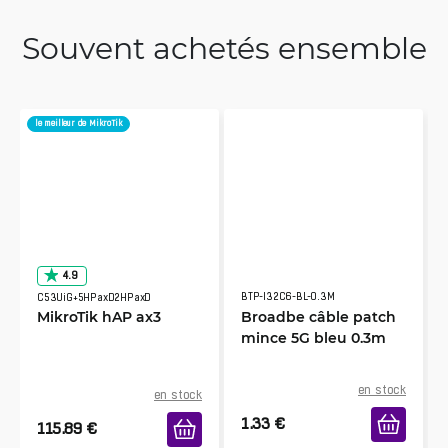
Souvent achetés ensemble
le meilleur de MikroTik
4.9
BTP-I32C6-BL-0.3M
C53UiG+5HPaxD2HPaxD
MikroTik hAP ax3
Broadbe câble patch
mince 5G bleu 0.3m
en stock
en stock
1.33
€
115.89
€