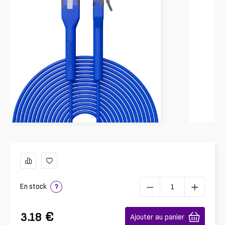
En stock
?
€
3.18
Ajouter au panier