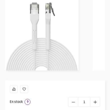
En stock
?