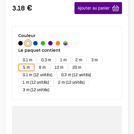
€
3.18
Ajouter au panier
Couleur
Le paquet contient
0.1 m
0.3 m
1 m
2 m
3 m
5 m
8 m
12 m
20 m
0.1 m (12 unités)
0.3 m (12 unités)
1 m (12 unités)
2 m (12 unités)
3 m (12 unités)