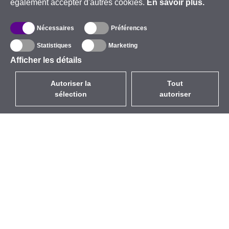
également accepter d'autres cookies.
En savoir plus.
Nécessaires
Préférences
Statistiques
Marketing
Afficher les détails
Autoriser la
Tout
sélection
autoriser
FR
EUR
avec la TVA à 20%
,
France
Catalogue
À propos
Équipement d’Extérieur
Entreprise
Sans Fil
Marques