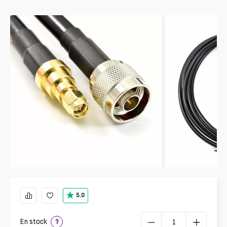
5.0
En stock
?