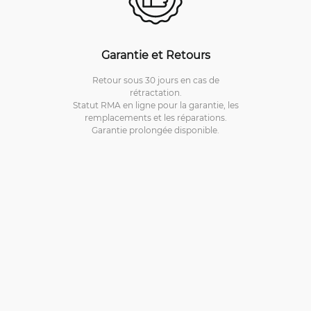
Garantie et Retours
Retour sous 30 jours en cas de
rétractation.
Statut RMA en ligne pour la garantie, les
remplacements et les réparations.
Garantie prolongée disponible.