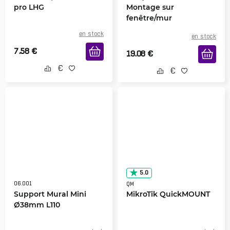
pro LHG
Montage sur
fenêtre/mur
en stock
en stock
7.58
€
19.08
€
5.0
06.001
QM
Support Mural Mini
MikroTik QuickMOUNT
Ø38mm L110