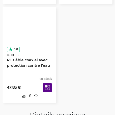
5.0
CC-HF-OD
RF Câble coaxial avec
protection contre l'eau
en stock
47.83
€
Pigtails coaxiaux