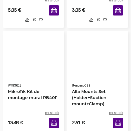
en stock
en stock
5.05
€
3.05
€
WMK4011
U-mount-CS2
MikroTik Kit de
Alfa Mounts Set
montage mural RB4011
(Holder+Suction
mount+Clamp)
en stock
en stock
13.46
€
2.51
€