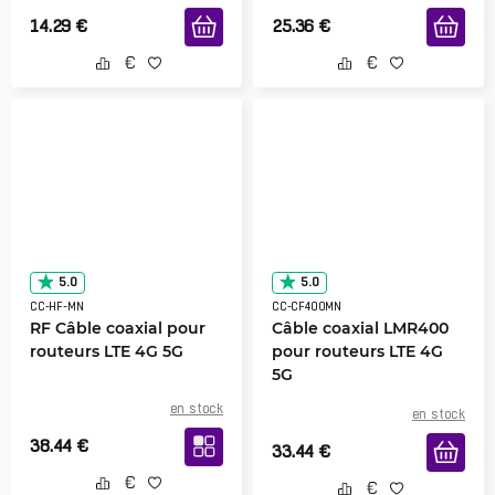
14.29
€
25.36
€
5.0
5.0
CC-HF-MN
CC-CF400MN
RF Câble coaxial pour
Câble coaxial LMR400
routeurs LTE 4G 5G
pour routeurs LTE 4G
5G
en stock
en stock
38.44
€
33.44
€