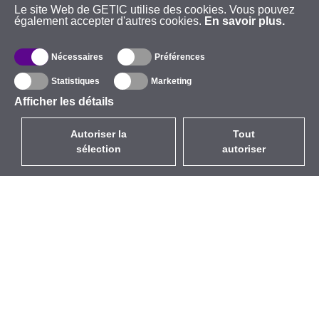
Le site Web de GETIC utilise des cookies. Vous pouvez
également accepter d'autres cookies.
En savoir plus.
Nécessaires
Préférences
Statistiques
Marketing
Afficher les détails
Autoriser la
Tout
sélection
autoriser
FR
EUR
avec la TVA à 20%
,
France
Catalogue
À propos
Équipement d’Extérieur
Entreprise