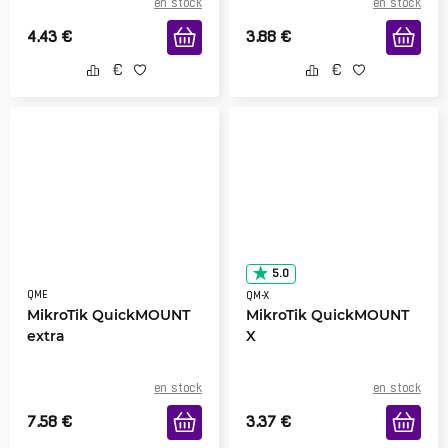
en stock
en stock
4.43
€
3.88
€
5.0
QME
QM-X
MikroTik QuickMOUNT
MikroTik QuickMOUNT
extra
X
en stock
en stock
7.58
€
3.37
€