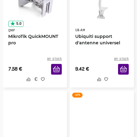
5.0
UB-AM
QMP
MikroTik QuickMOUNT
Ubiquiti support
pro
d'antenne universel
en stock
en stock
7.58
€
9.42
€
-12 %