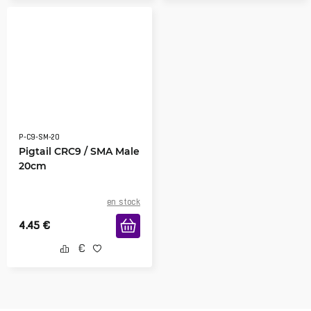
P-C9-SM-20
Pigtail CRC9 / SMA Male
20cm
en stock
4.45
€