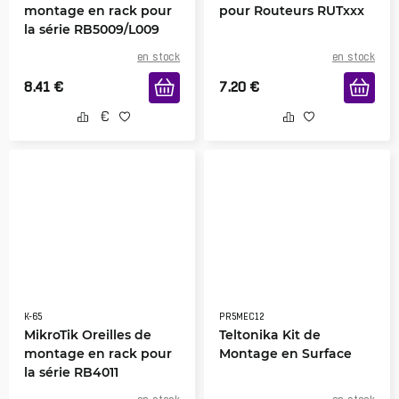
montage en rack pour
pour Routeurs RUTxxx
la série RB5009/L009
en stock
en stock
8.41
€
7.20
€
K-65
PR5MEC12
MikroTik Oreilles de
Teltonika Kit de
montage en rack pour
Montage en Surface
la série RB4011