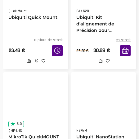
Quick-Mount
PAK-620
Ubiquiti Quick Mount
Ubiquiti Kit
d'alignement de
Précision pour
Réflecteur de Plat de
rupture de stock
en stock
620 mm
23.48
€
30.89
€
35.30
€
5.0
NS-WM
QMP-LHG
MikroTik QuickMOUNT
Ubiquiti NanoStation