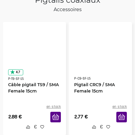
Accessoires
4.7
P-C9-SF-15
P-T9-SF-15
Câble pigtail TS9 / SMA
Pigtail CRC9 / SMA
Female 15cm
Female 15cm
en stock
en stock
2.88
€
2.77
€