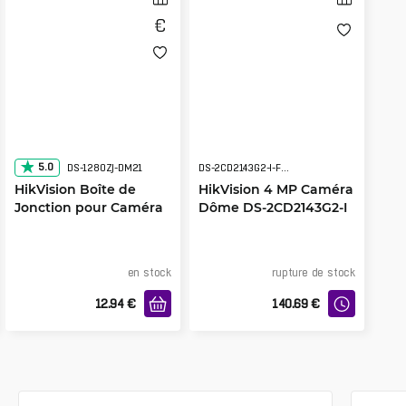
5.0
DS-1280ZJ-DM21
DS-2CD2143G2-I-F2.8
HikVision Boîte de
HikVision 4 MP Caméra
Jonction pour Caméra
Dôme DS-2CD2143G2-I
Dôme DS-1280ZJ-DM21
F2.8
en stock
rupture de stock
12.94
€
140.69
€