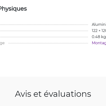
Physiques
Alumin
122 × 1
0.48 kg
age
Montag
Avis et évaluations