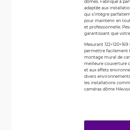
dômes. Fabriqué à parti
adaptée aux installatio
qui s'intègre parfaite
pour maintenir en tou
et professionnelle. Pes
garantissant que votre
Mesurant 122×120×169 
permettre facilement l
montage mural de camér
meilleure couverture d
et aux effets environn
divers environnements 
les installations comm
caméras dôme Hikvisi