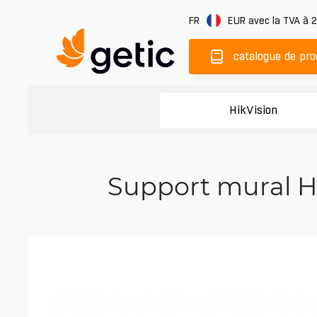
FR
EUR
avec la TVA à 
catalogue de pro
HikVision
Support mural H