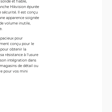
olide et fiable,
lanche Hikvision épurée
sécurité. Il est conçu
 une apparence soignée
de volume inutile,
e.
spacieux pour
lement conçu pour le
pour obtenir la
a résistance à l'usure
 son intégration dans
 magasins de détail ou
re pour vos mini