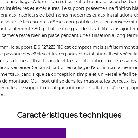
r d'un alliage d'aluminium robuste, il offre une base de fixation s
ns intérieures et extérieures. Le support présente une finition b
ment aux intérieurs de bâtiments modernes et aux installations de 
te sécurité les caméras dômes compatibles tout en conservant
ant seulement 480 g, il offre une grande durabilité sans ajouter 
 caméra reste bien en place pendant une utilisation à long term
mm, le support DS-1272ZJ-110 est compact mais suffisamment 
e passage des câbles et les réglages d'installation. Il est spécia
as dômes, offrant l'angle et la stabilité optimaux nécessaires 
e surveillance. Sa construction en alliage d'aluminium améliore s
ementaux, tandis que sa conception simple et universelle facilite
de montage. Qu'il soit utilisé dans les maisons, les bureaux, les
erciales, ce support mural garantit une installation sûre et prop
on.
Caractéristiques techniques