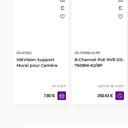
DS-1258ZJ
DS-7608NI-K2/8P
HikVision Support
8-Channel PoE NVR DS-
Mural pour Caméra
7608NI-K2/8P
Intérieure DS-1258ZJ
en stock
rupture de stock
7.80
€
250.43
€