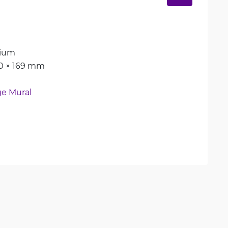
ium
20 × 169 mm
e Mural