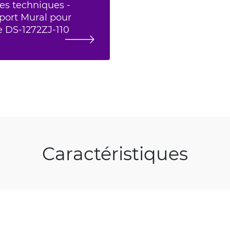
es techniques -
port Mural pour
DS-1272ZJ-110
Caractéristiques