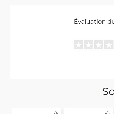
Évaluation d
So