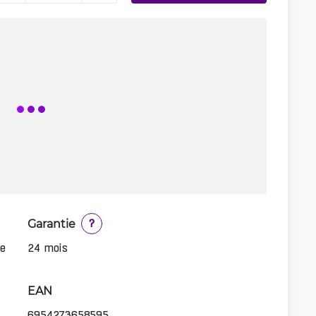
Garantie
?
e
24 mois
EAN
6954273658595