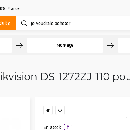
20%
,
France
duits
Montage
ikvision DS-1272ZJ-110 p
En stock
?