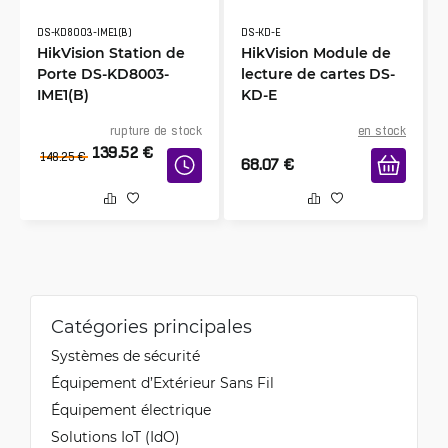
DS-KD8003-IME1(B)
DS-KD-E
HikVision Station de
HikVision Module de
Porte DS-KD8003-
lecture de cartes DS-
IME1(B)
KD-E
rupture de stock
en stock
139.52
€
148.25
€
68.07
€
Catégories principales
Systèmes de sécurité
Équipement d’Extérieur Sans Fil
Équipement électrique
Solutions IoT (IdO)