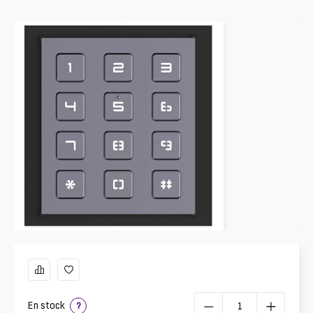
En stock
?