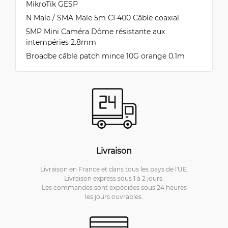
MikroTik GESP
N Male / SMA Male 5m CF400 Câble coaxial
5MP Mini Caméra Dôme résistante aux
intempéries 2.8mm
Broadbe câble patch mince 10G orange 0.1m
Livraison
Livraison en France et dans tous les pays de l'UE.
Livraison express sous 1 à 2 jours.
Les commandes sont expédiées sous 24 heures
les jours ouvrables.