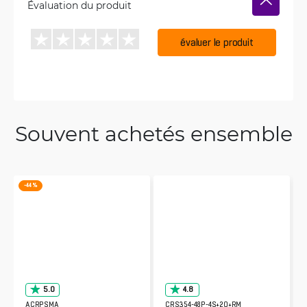
Évaluation du produit
évaluer le produit
Souvent achetés ensemble
-44 %
5.0
4.8
ACRPSMA
CRS354-48P-4S+2Q+RM