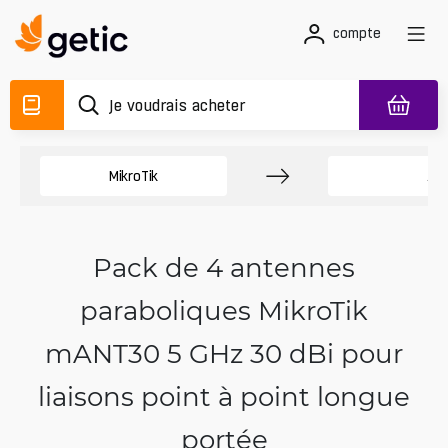
compte
MikroTik
An
Pack de 4 antennes
paraboliques MikroTik
mANT30 5 GHz 30 dBi pour
liaisons point à point longue
portée