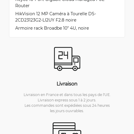
Router
HikVision 12 MP Caméra à Tourelle DS-
2CD23123G2-LI2UY F2.8 noire
Armoire rack Broadbe 10″ 4U, noire
Livraison
Livraison en France et dans tous les pays de l'UE.
Livraison express sous 1 à 2 jours.
Les commandes sont expédiées sous 24 heures
les jours ouvrables.