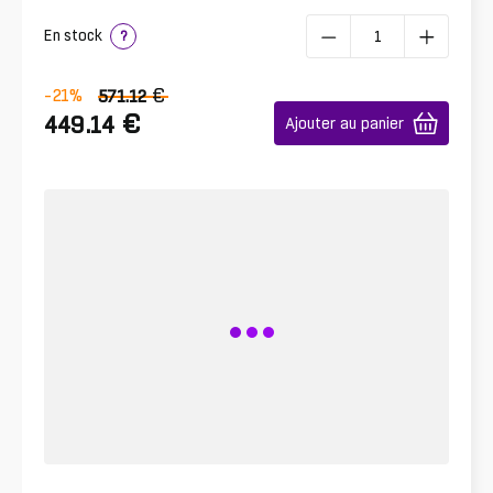
En stock
?
€
-21
%
571.12
€
449.14
Ajouter au panier