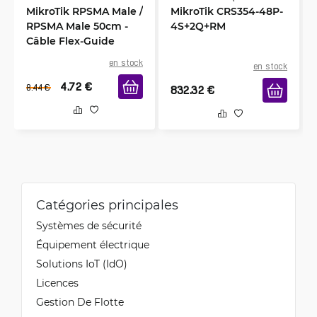
MikroTik RPSMA Male /
MikroTik CRS354-48P-
RPSMA Male 50cm -
4S+2Q+RM
Câble Flex-Guide
en stock
en stock
4.72
€
8.44
€
832.32
€
Catégories principales
Systèmes de sécurité
Équipement électrique
Solutions IoT (IdO)
Licences
Gestion De Flotte