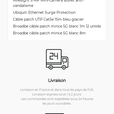
Milesight 5 MP Mini-caméra Bullet anti-
vandalisme
Ubiquiti Ethernet Surge Protection
Câble patch UTP Cat5e 15m bleu glacier
Broadbe câble patch mince 5G blanc 1m 12 unités
Broadbe câble patch mince 5G blanc 8m
Livraison
Livraison en France et dans tous les pays de l'UE.
Livraison express sous 1 à 2 jours.
Les commandes sont expédiées sous 24 heures
les jours ouvrables.