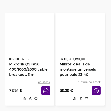
DQ+BC0003-DS+
23-40_RACK_RAIL_R0
MikroTik QSFP56
MikroTik Rails de
40G/100G/200G câble
montage universels
breakout, 3 m
pour baie 23-40
en stock
rupture de stock
72.34
€
30.30
€