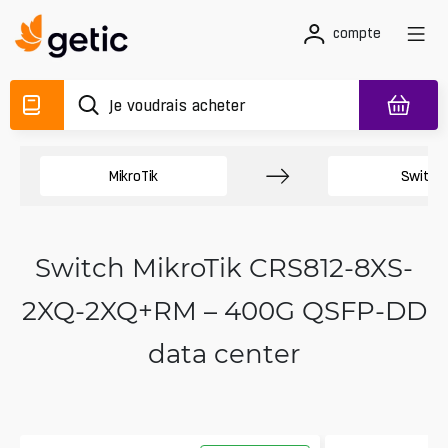
compte
MikroTik
Switch
Switch MikroTik CRS812-8XS-
2XQ-2XQ+RM – 400G QSFP-DD
data center