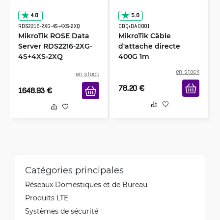
4.0
5.0
RDS2216-2XG-4S+4XS-2XQ
DDQ+DA0001
MikroTik ROSE Data
MikroTik Câble
Server RDS2216-2XG-
d'attache directe
4S+4XS-2XQ
400G 1m
en stock
en stock
78.20
€
1648.93
€
Catégories principales
Réseaux Domestiques et de Bureau
Produits LTE
Systèmes de sécurité