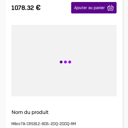
€
1078.32
Ajouter au panier
Nom du produit
MikroTik CRS812-8DS-2DQ-2DDQ-RM