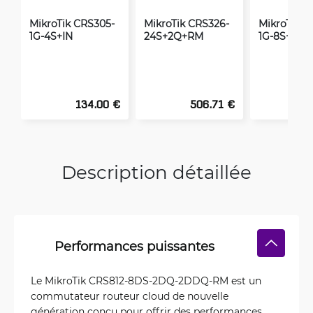
MikroTik CRS305-
MikroTik CRS326-
MikroTik C
1G-4S+IN
24S+2Q+RM
1G-8S+IN
134.00 €
506.71 €
2
Description détaillée
Performances puissantes
Le MikroTik CRS812-8DS-2DQ-2DDQ-RM est un
commutateur routeur cloud de nouvelle
génération conçu pour offrir des performances