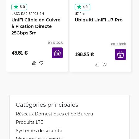
5.0
4.9
UACC-DAC-SFP28-3M
U7-Pro
UniFi Câble en Cuivre
Ubiquiti UniFi U7 Pro
à Fixation Directe
25Gbps 3m
en stock
en stock
43.81
€
196.25
€
Catégories principales
Réseaux Domestiques et de Bureau
Produits LTE
Systèmes de sécurité
Montures et supports