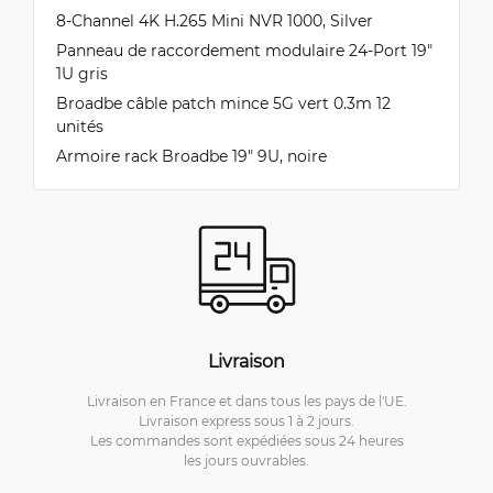
8-Channel 4K H.265 Mini NVR 1000, Silver
Panneau de raccordement modulaire 24-Port 19"
1U gris
Broadbe câble patch mince 5G vert 0.3m 12
unités
Armoire rack Broadbe 19″ 9U, noire
Livraison
Livraison en France et dans tous les pays de l'UE.
Livraison express sous 1 à 2 jours.
Les commandes sont expédiées sous 24 heures
les jours ouvrables.