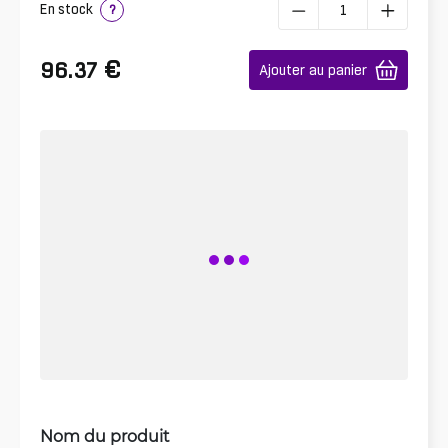
En stock
?
€
96.37
Ajouter au panier
Nom du produit