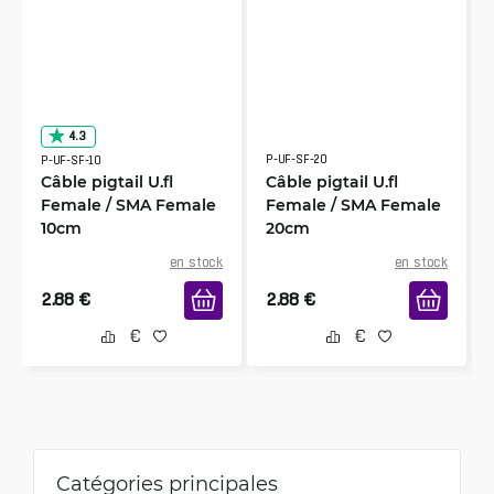
4.3
P-UF-SF-20
P-UF-SF-10
Câble pigtail U.fl
Câble pigtail U.fl
Female / SMA Female
Female / SMA Female
10cm
20cm
en stock
en stock
2.88
€
2.88
€
Catégories principales