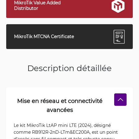
MikroTik Value Added
Distributor
MikroTik MTCNA Certificate
Description détaillée
Mise en réseau et connectivité
avancées
Le kit MikroTik LtAP mini LTE (2024), désigné
comme RB912R-2nD-LTm&EC200A, est un point
d'accès sans fil compact et très robuste conçu