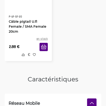
P-UF-SF-20
Câble pigtail U.fl
Female / SMA Female
20cm
en stock
2.88
€
Caractéristiques
Réseau Mobile