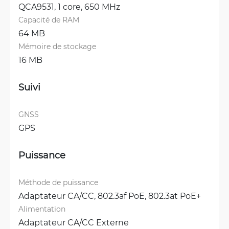
QCA9531, 1 core, 650 MHz
Capacité de RAM
64 MB
Mémoire de stockage
16 MB
Suivi
GNSS
GPS
Puissance
Méthode de puissance
Adaptateur CA/CC, 
802.3af PoE, 
802.3at PoE+
Alimentation
Adaptateur CA/CC Externe