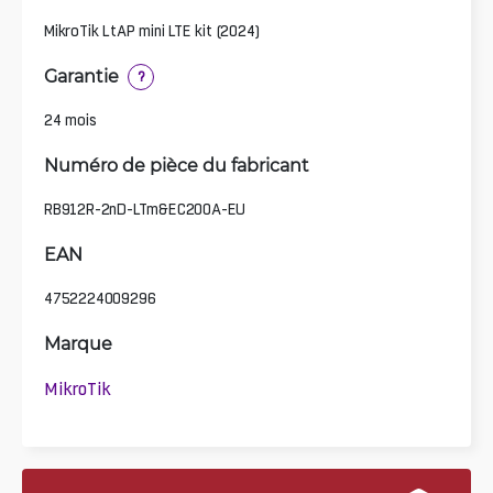
MikroTik LtAP mini LTE kit (2024)
Garantie
?
24 mois
Numéro de pièce du fabricant
RB912R-2nD-LTm&EC200A-EU
EAN
4752224009296
Marque
MikroTik