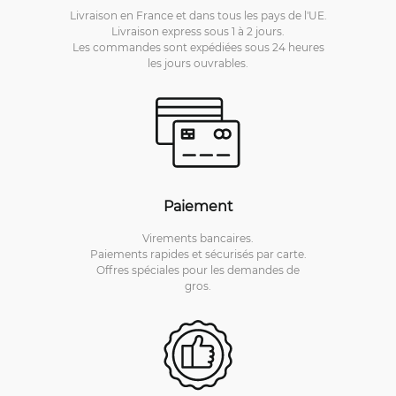
Livraison en France et dans tous les pays de l'UE.
Livraison express sous 1 à 2 jours.
Les commandes sont expédiées sous 24 heures
les jours ouvrables.
Paiement
Virements bancaires.
Paiements rapides et sécurisés par carte.
Offres spéciales pour les demandes de
gros.