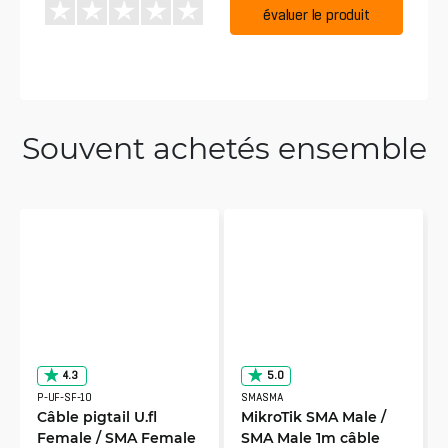
évaluer le produit
Souvent achetés ensemble
4.3
5.0
P-UF-SF-10
SMASMA
Câble pigtail U.fl
MikroTik SMA Male /
Female / SMA Female
SMA Male 1m câble