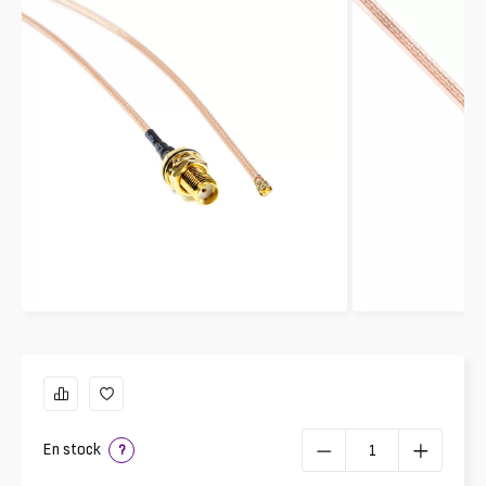
En stock
?