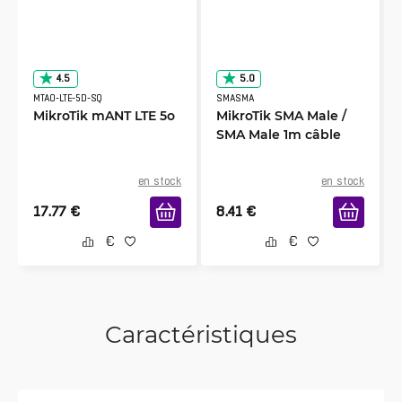
4.5
5.0
MTAO-LTE-5D-SQ
SMASMA
MikroTik mANT LTE 5o
MikroTik SMA Male /
SMA Male 1m câble
en stock
en stock
17.77
€
8.41
€
Caractéristiques