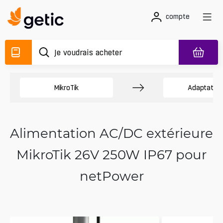
compte
MikroTik
Adaptateur
Alimentation AC/DC extérieure
MikroTik 26V 250W IP67 pour
netPower