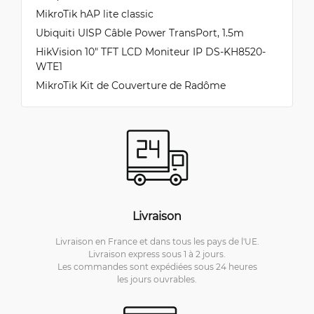
MikroTik hAP lite classic
Ubiquiti UISP Câble Power TransPort, 1.5m
HikVision 10" TFT LCD Moniteur IP DS-KH8520-
WTE1
MikroTik Kit de Couverture de Radôme
Livraison
Livraison en France et dans tous les pays de l'UE.
Livraison express sous 1 à 2 jours.
Les commandes sont expédiées sous 24 heures
les jours ouvrables.