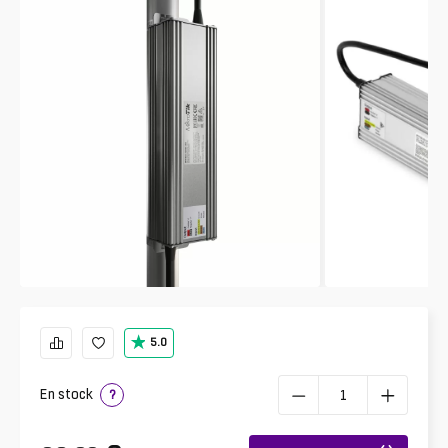
5.0
En stock
?