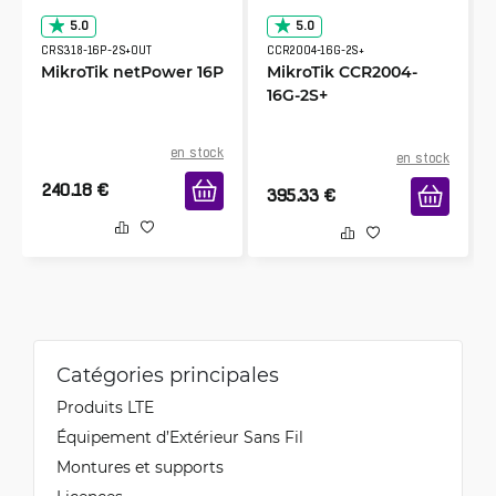
5.0
5.0
CRS318-16P-2S+OUT
CCR2004-16G-2S+
MikroTik netPower 16P
MikroTik CCR2004-
16G-2S+
en stock
en stock
240.18
€
395.33
€
Catégories principales
Produits LTE
Équipement d’Extérieur Sans Fil
Montures et supports