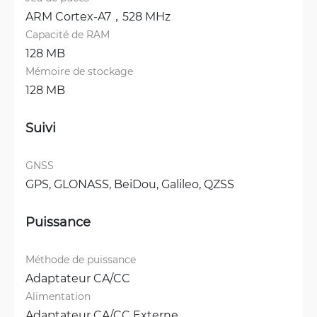
ARM Cortex-A7，528 MHz
Capacité de RAM
128 MB
Mémoire de stockage
128 MB
Suivi
GNSS
GPS, 
GLONASS, 
BeiDou, 
Galileo, 
QZSS
Puissance
Méthode de puissance
Adaptateur CA/CC
Alimentation
Adaptateur CA/CC Externe