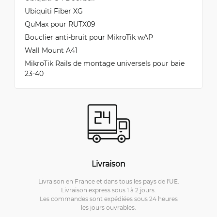
Ubiquiti Fiber XG
QuMax pour RUTX09
Bouclier anti-bruit pour MikroTik wAP
Wall Mount A41
MikroTik Rails de montage universels pour baie
23-40
Livraison
Livraison en France et dans tous les pays de l'UE.
Livraison express sous 1 à 2 jours.
Les commandes sont expédiées sous 24 heures
les jours ouvrables.