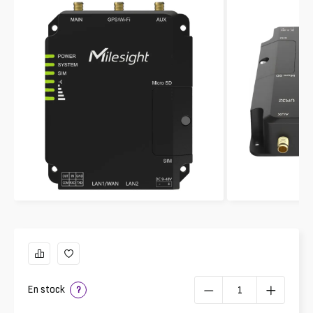
En stock
?