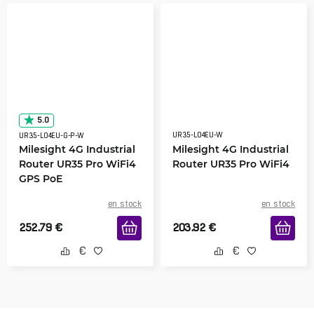
5.0
UR35-L04EU-W
UR35-L04EU-G-P-W
Milesight 4G Industrial
Milesight 4G Industrial
Router UR35 Pro WiFi4
Router UR35 Pro WiFi4
GPS PoE
en stock
en stock
252.79
€
203.92
€