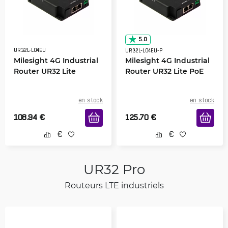
5.0
UR32L-L04EU
UR32L-L04EU-P
Milesight 4G Industrial
Milesight 4G Industrial
Router UR32 Lite
Router UR32 Lite PoE
en stock
en stock
108.94
€
125.70
€
UR32 Pro
Routeurs LTE industriels