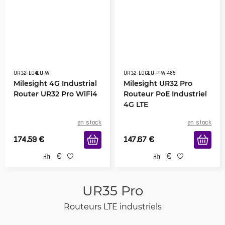
UR32-L04EU-W
UR32-L0GEU-P-W-485
Milesight 4G Industrial
Milesight UR32 Pro
Router UR32 Pro WiFi4
Routeur PoE Industriel
4G LTE
en stock
en stock
174.59
€
147.67
€
UR35 Pro
Routeurs LTE industriels