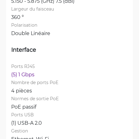
5.150 - 5.875 (GHz) 7.5 (dBi)
Largeur du faisceau
360 °
Polarisation
Double Linéaire
Interface
Ports RJ45
(5) 1 Gbps
Nombre de ports PoE
4 pièces
Normes de sortie PoE
PoE passif
Ports USB
(1) USB-A 2.0
Gestion
Ethernet, 
Wi-Fi