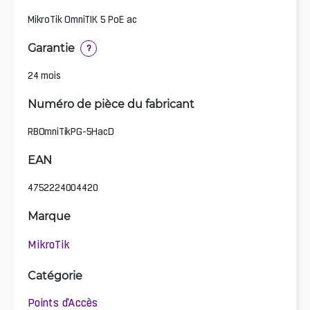
MikroTik OmniTIK 5 PoE ac
Garantie
?
24 mois
Numéro de pièce du fabricant
RBOmniTikPG-5HacD
EAN
4752224004420
Marque
MikroTik
Catégorie
Points d'Accès