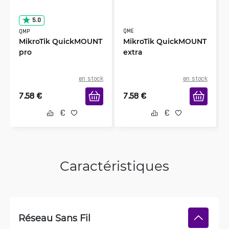
5.0
QME
QMP
MikroTik QuickMOUNT
MikroTik QuickMOUNT
pro
extra
en stock
en stock
7.58
€
7.58
€
Caractéristiques
Réseau Sans Fil