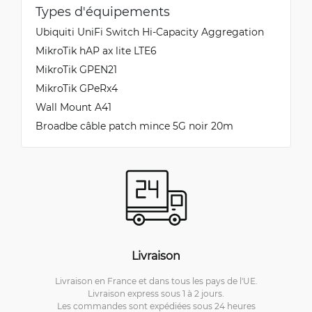
Types d'équipements
Ubiquiti UniFi Switch Hi-Capacity Aggregation
MikroTik hAP ax lite LTE6
MikroTik GPEN21
MikroTik GPeRx4
Wall Mount A41
Broadbe câble patch mince 5G noir 20m
Livraison
Livraison en France et dans tous les pays de l'UE.
Livraison express sous 1 à 2 jours.
Les commandes sont expédiées sous 24 heures