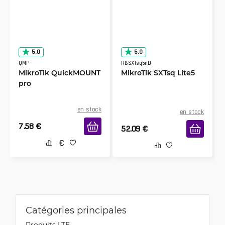
5.0
5.0
QMP
RBSXTsq5nD
MikroTik QuickMOUNT
MikroTik SXTsq Lite5
pro
en stock
en stock
7.58
€
52.09
€
Catégories principales
Produits LTE