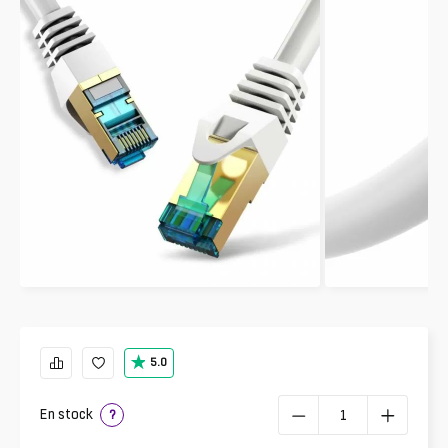
5.0
En stock
?