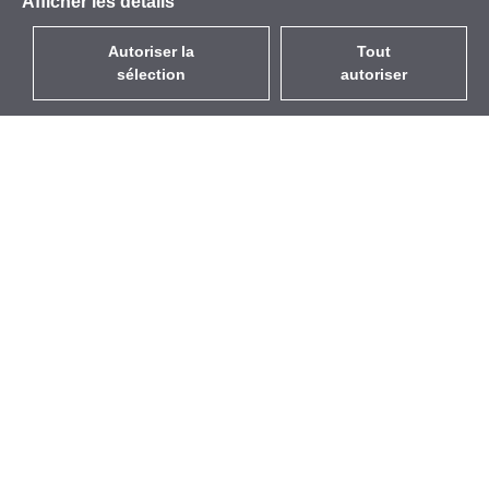
Afficher les détails
Autoriser la
Tout
sélection
autoriser
FR
EUR
avec la TVA à 20%
,
France
Catalogue
À propos
Équipement d’Extérieur
Entreprise
Sans Fil
Marques
Antennes Intégrées
Événements
WiFi 5
StarCoins
Câbles Pigtails
Contacts
Montures et supports
Termes et Conditions