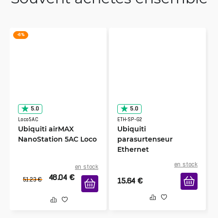
-6 %
5.0
5.0
Loco5AC
ETH-SP-G2
Ubiquiti airMAX
Ubiquiti
NanoStation 5AC Loco
parasurtenseur
Ethernet
en stock
en stock
48.04
€
51.23
€
15.64
€