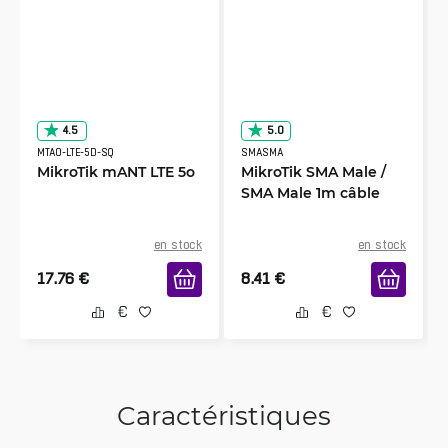
4.5
5.0
MTAO-LTE-5D-SQ
SMASMA
MikroTik mANT LTE 5o
MikroTik SMA Male /
SMA Male 1m câble
en stock
en stock
17.76
€
8.41
€
Caractéristiques