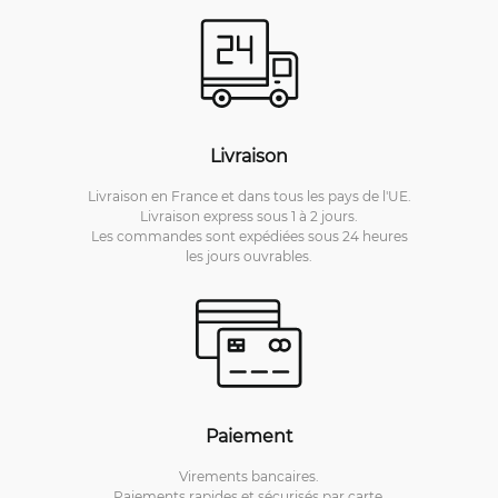
Livraison
Livraison en France et dans tous les pays de l'UE.
Livraison express sous 1 à 2 jours.
Les commandes sont expédiées sous 24 heures
les jours ouvrables.
Paiement
Virements bancaires.
Paiements rapides et sécurisés par carte.