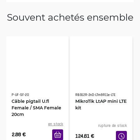
Souvent achetés ensemble
P-UF-SF-20
RB912R-2nD-LTm&R11e-LTE
Câble pigtail U.fl
MikroTik LtAP mini LTE
Female / SMA Female
kit
20cm
en stock
rupture de stock
2.88
€
124.61
€