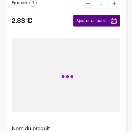
En stock
?
€
2.88
Ajouter au panier
Nom du produit