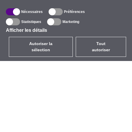
Nécessaires
Préférences
Statistiques
Marketing
Afficher les détails
Autoriser la
Tout
sélection
autoriser
FR
EUR
avec la TVA à 20%
,
France
Catalogue
À propos
Équipement d’Extérieur
Entreprise
Sans Fil
Marques
Antennes Intégrées
Événements