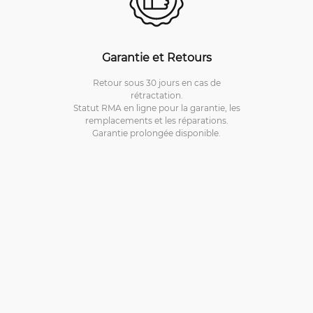
Garantie et Retours
Retour sous 30 jours en cas de
rétractation.
Statut RMA en ligne pour la garantie, les
remplacements et les réparations.
Garantie prolongée disponible.