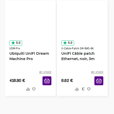
5.0
5.0
UDM-Pro
U-Cable-Patch-3M-RJ45-BK
Ubiquiti UniFi Dream
UniFi Câble patch
Machine Pro
Ethernet, noir, 3m
en stock
en stock
418.90
€
6.62
€