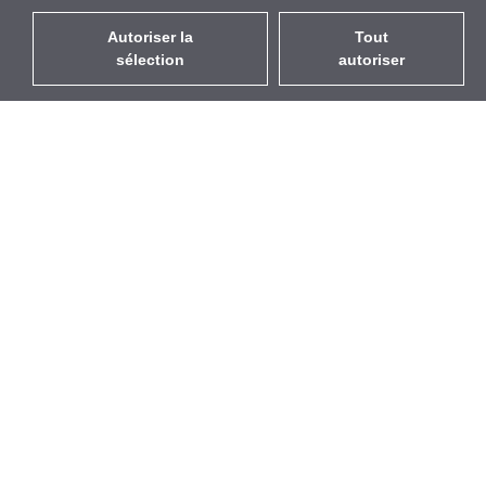
Autoriser la
Tout
sélection
autoriser
FR
EUR
avec la TVA à 20%
,
France
Catalogue
À propos
Équipement d’Extérieur
Entreprise
Sans Fil
Marques
Antennes Intégrées
Événements
WiFi 5
StarCoins
Câbles Pigtails
Contacts
Montures et supports
Termes et Conditions
Licences
Confidentialité