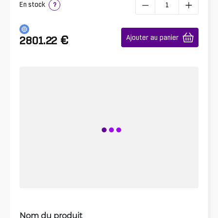
En stock
?
€
Ajouter au panier
2801.22
Nom du produit