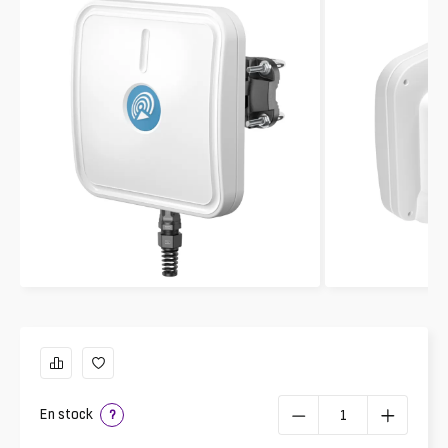
En stock
?