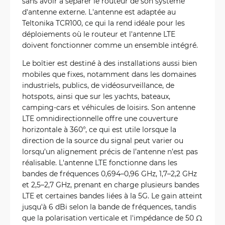
sans avoir à séparer le routeur de son système
d'antenne externe. L'antenne est adaptée au
Teltonika TCR100, ce qui la rend idéale pour les
déploiements où le routeur et l'antenne LTE
doivent fonctionner comme un ensemble intégré.
Le boîtier est destiné à des installations aussi bien
mobiles que fixes, notamment dans les domaines
industriels, publics, de vidéosurveillance, de
hotspots, ainsi que sur les yachts, bateaux,
camping-cars et véhicules de loisirs. Son antenne
LTE omnidirectionnelle offre une couverture
horizontale à 360°, ce qui est utile lorsque la
direction de la source du signal peut varier ou
lorsqu’un alignement précis de l’antenne n’est pas
réalisable. L'antenne LTE fonctionne dans les
bandes de fréquences 0,694–0,96 GHz, 1,7–2,2 GHz
et 2,5–2,7 GHz, prenant en charge plusieurs bandes
LTE et certaines bandes liées à la 5G. Le gain atteint
jusqu'à 6 dBi selon la bande de fréquences, tandis
que la polarisation verticale et l'impédance de 50 Ω