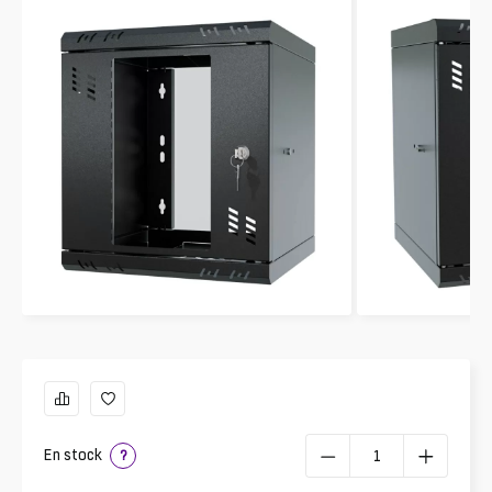
En stock
?