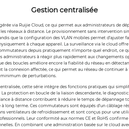
Gestion centralisée
gérée via Ruijie Cloud, ce qui permet aux administrateurs de dép
r les réseaux à distance. Le provisionnement sans intervention si
, tandis que la configuration des VLAN mobiles permet d’ajuster f
ysiquement à chaque appareil. La surveillance via le cloud offre u
mmutateurs depuis pratiquement n’importe quel endroit, ce qui
es administrateurs à réagir plus rapidement aux changements op
 des boucles améliore encore la fiabilité du réseau en détectan
 la connexion affectée, ce qui permet au réseau de continuer à
minimum de perturbations.
entralisée, cette série intègre des fonctions pratiques qui simpl
 La protection en boucle de la liaison descendante, le diagnostic 
illance à distance contribuent à réduire le temps de dépannage t
 à long terme. Ces commutateurs sont équipés d’un câblage ré
ns ventilateurs de refroidissement et sont conçus pour une utili
ofessionnels. Leur conformité aux normes CE et RoHS confirme 
ionnelles. En combinant une administration basée sur le cloud a