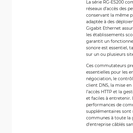
La série RG-ES200 com
réseaux d’accès des pe
conservant la même pl
adaptée à des déploieme
Gigabit Ethernet assur
les établissements scol
garantit un fonctionne
sonore est essentiel, t
sur un ou plusieurs sit
Ces commutateurs pren
essentielles pour les 
négociation, le contrô
client DNS, la mise en 
l’accès HTTP et la ges
et faciles à entretenir
performances de commu
supplémentaires sont n
communes à toute la 
d'entreprise câblés san