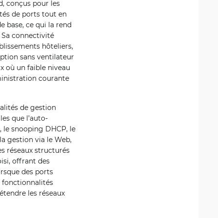
, conçus pour les
tés de ports tout en
base, ce qui la rend
. Sa connectivité
blissements hôteliers,
eption sans ventilateur
x où un faible niveau
ministration courante
lités de gestion
les que l’auto-
P, le snooping DHCP, le
la gestion via le Web,
es réseaux structurés
si, offrant des
rsque des ports
 fonctionnalités
tendre les réseaux