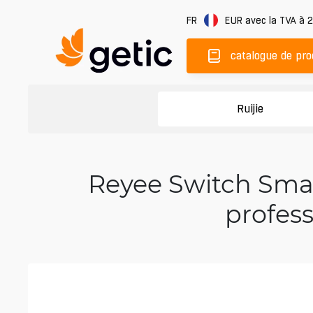
FR
EUR
avec la TVA à 
catalogue de pro
Ruijie
Reyee Switch Smar
profess