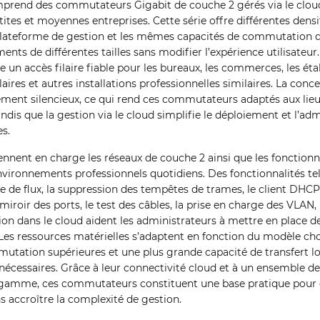
prend des commutateurs Gigabit de couche 2 gérés via le cloud
tites et moyennes entreprises. Cette série offre différentes densi
ateforme de gestion et les mêmes capacités de commutation de 
nts de différentes tailles sans modifier l’expérience utilisateur
e un accès filaire fiable pour les bureaux, les commerces, les éta
aires et autres installations professionnelles similaires. La conc
ment silencieux, ce qui rend ces commutateurs adaptés aux lieu
andis que la gestion via le cloud simplifie le déploiement et l’ad
es.
nent en charge les réseaux de couche 2 ainsi que les fonctionna
environnements professionnels quotidiens. Des fonctionnalités tel
le de flux, la suppression des tempêtes de trames, le client DHC
miroir des ports, le test des câbles, la prise en charge des VLAN, 
tion dans le cloud aident les administrateurs à mettre en place d
. Les ressources matérielles s’adaptent en fonction du modèle choi
tation supérieures et une plus grande capacité de transfert lo
écessaires. Grâce à leur connectivité cloud et à un ensemble de
gamme, ces commutateurs constituent une base pratique pour é
s accroître la complexité de gestion.