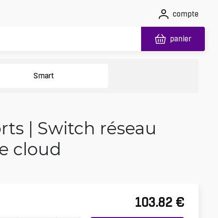
compte
panier
Smart
ts | Switch réseau
le cloud
103.82
€