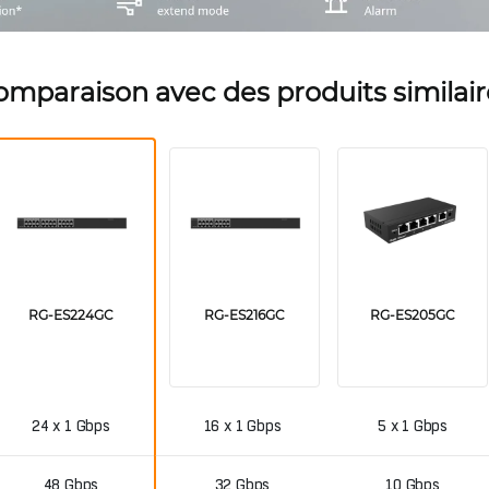
omparaison avec des produits similair
RG-ES224GC
RG-ES216GC
RG-ES205GC
24 x 1 Gbps
16 x 1 Gbps
5 x 1 Gbps
48 Gbps
32 Gbps
10 Gbps