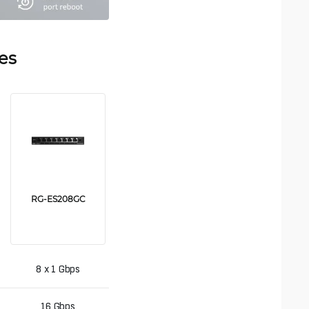
es
RG-ES208GC
8 x 1 Gbps
16 Gbps