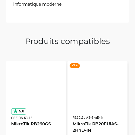
informatique moderne.
Produits compatibles
-31 %
5.0
RB2011UiAS-2HnD-IN
CSS106-5G-1S
MikroTik RB260GS
MikroTik RB2011UiAS-
2HnD-IN