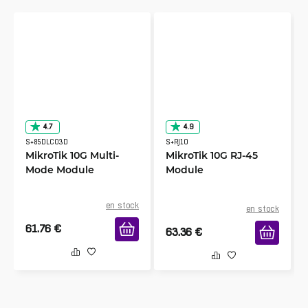
4.7
4.9
S+85DLC03D
S+RJ10
MikroTik 10G Multi-
MikroTik 10G RJ-45
Mode Module
Module
en stock
en stock
61.76
€
63.36
€