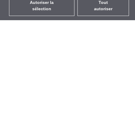
Autoriser la
Tout
sélection
autoriser
FR
EUR
avec la TVA à 20%
,
France
Catalogue
À propos
Équipement d’Extérieur
Entreprise
Sans Fil
Marques
Antennes Intégrées
Événements
WiFi 5
StarCoins
Câbles Pigtails
Contacts
Montures et supports
Termes et Conditions
Licences
Confidentialité
Points d'Accès
Politique de Cookies