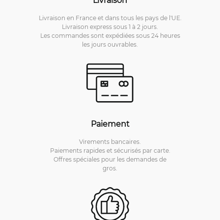
Livraison en France et dans tous les pays de l'UE.
Livraison express sous 1 à 2 jours.
Les commandes sont expédiées sous 24 heures
les jours ouvrables.
Paiement
Virements bancaires.
Paiements rapides et sécurisés par carte.
Offres spéciales pour les demandes de
gros.