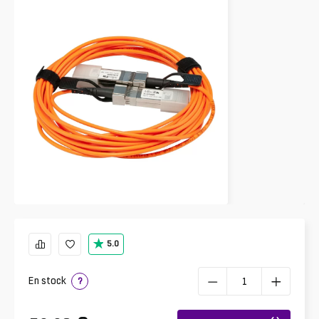
5.0
En stock
?