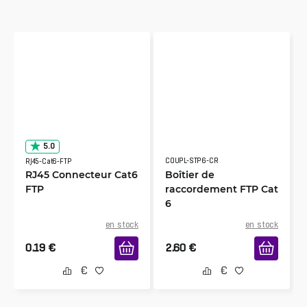
5.0
COUPL-STP6-CR
RJ45-Cat6-FTP
RJ45 Connecteur Cat6
Boîtier de
FTP
raccordement FTP Cat
6
en stock
en stock
0.19
€
2.60
€