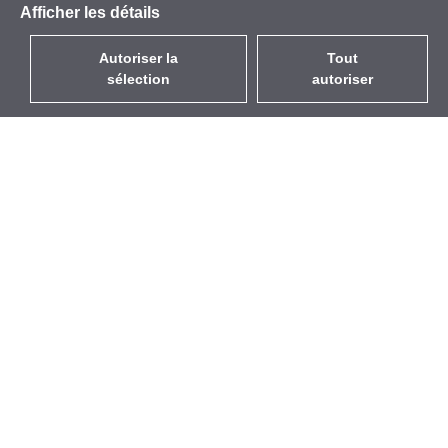
Afficher les détails
Autoriser la
Tout
sélection
autoriser
FR
EUR
avec la TVA à 20%
,
France
Catalogue
À propos
Équipement d’Extérieur
Entreprise
Sans Fil
Marques
Antennes Intégrées
Événements
WiFi 5
StarCoins
Câbles Pigtails
Contacts
Montures et supports
Termes et Conditions