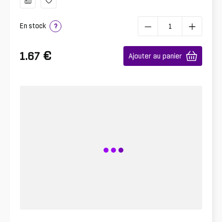
En stock
?
€
1.67
Ajouter au panier