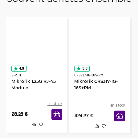
4.9
5.0
S-RJ01
CRS317-1G-16S+RM
MikroTik 1.25G RJ-45
MikroTik CRS317-1G-
Module
16S+RM
en stock
en stock
28.28
€
424.27
€