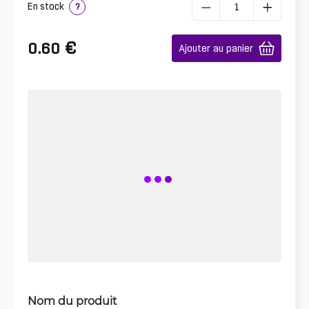
En stock
?
€
0.60
Ajouter au panier
Nom du produit