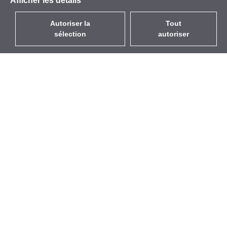
Afficher les détails
Autoriser la
Tout
sélection
autoriser
FR
EUR
avec la TVA à 20%
,
France
Catalogue
À propos
Équipement d’Extérieur
Entreprise
Sans Fil
Marques
Antennes Intégrées
Événements
WiFi 5
StarCoins
Câbles Pigtails
Contacts
Montures et supports
Termes et Conditions