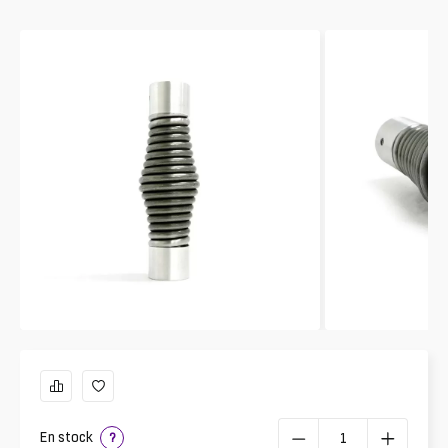
En stock
?