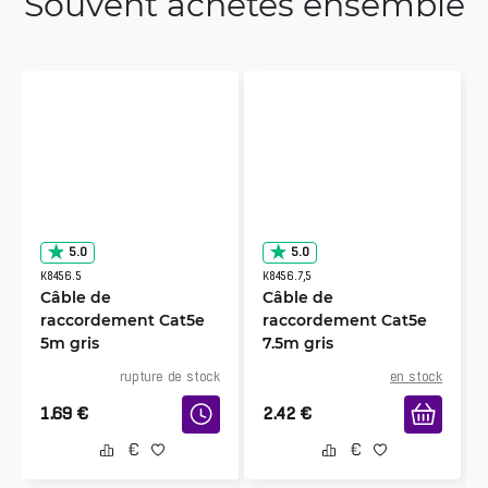
Souvent achetés ensemble
5.0
5.0
K8456.5
K8456.7,5
Câble de
Câble de
raccordement Cat5e
raccordement Cat5e
5m gris
7.5m gris
rupture de stock
en stock
1.69
€
2.42
€