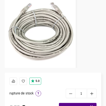
5.0
rupture de stock
?