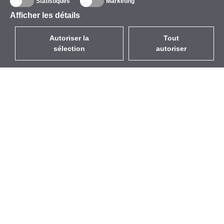
Statistiques
Marketing
Afficher les détails
Autoriser la
Tout
sélection
autoriser
FR
EUR
avec la TVA à 20%
,
France
Catalogue
À propos
Équipement d’Extérieur
Entreprise
Sans Fil
Marques
Antennes Intégrées
Événements
WiFi 5
StarCoins
Câbles Pigtails
Contacts