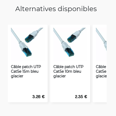
Alternatives disponibles
Câble patch UTP
Câble patch UTP
Câble patc
Cat5e 15m bleu
Cat5e 10m bleu
Cat5e 0.75
glacier
glacier
glacier
3.26 €
2.35 €