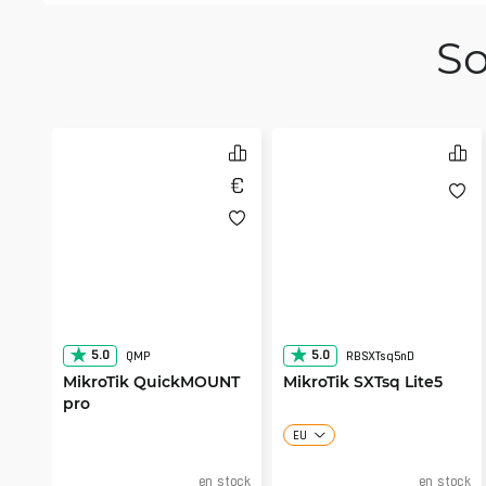
So
5.0
5.0
QMP
RBSXTsq5nD
MikroTik QuickMOUNT
MikroTik SXTsq Lite5
pro
EU
en stock
en stock