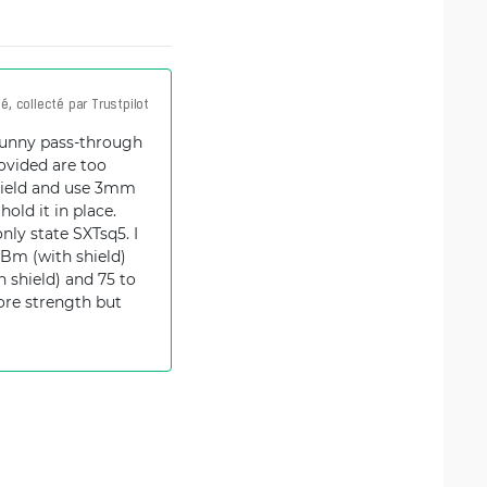
ié, collecté par Trustpilot
funny pass-through
rovided are too
 shield and use 3mm
old it in place.
nly state SXTsq5. I
dBm (with shield)
 shield) and 75 to
ore strength but