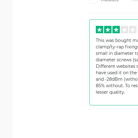
This was bought ma
clamp/ty-rap fixings
small in diameter to
diameter screws (sam
Different websites s
have used it on the
and -28dBm (withou
85% without. To res
lesser quality.