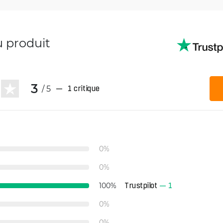
u produit
3
/ 5
—
1 critique
0
%
0
%
Trustpilot
—
1
100
%
0
%
0
%