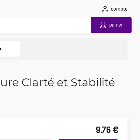
compte
panier
n
ure Clarté et Stabilité
9.76
€