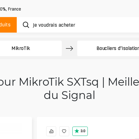
20%
,
France
duits
MikroTik
Boucliers d’Isolatio
ur MikroTik SXTsq | Meille
du Signal
3.0