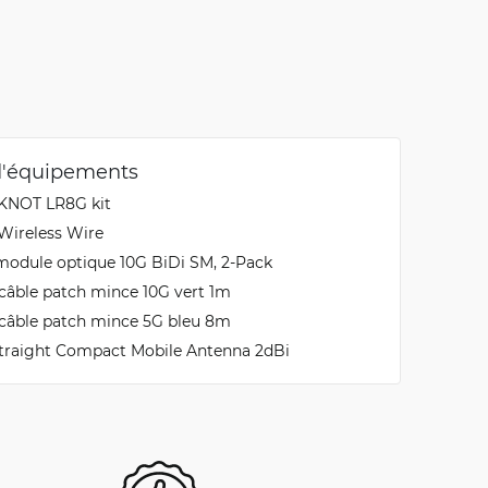
d'équipements
 KNOT LR8G kit
Wireless Wire
module optique 10G BiDi SM, 2-Pack
câble patch mince 10G vert 1m
câble patch mince 5G bleu 8m
traight Compact Mobile Antenna 2dBi