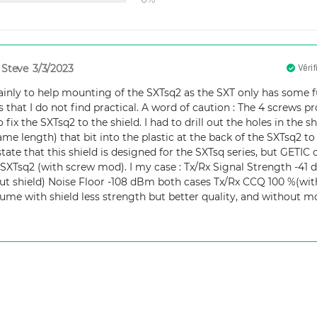
Steve
3/3/2023
Vérif
inly to help mounting of the SXTsq2 as the SXT only has some 
 that I do not find practical. A word of caution : The 4 screws p
 fix the SXTsq2 to the shield. I had to drill out the holes in the
e length) that bit into the plastic at the back of the SXTsq2 to h
tate that this shield is designed for the SXTsq series, but GETIC o
 SXTsq2 (with screw mod). I my case : Tx/Rx Signal Strength -41 
t shield) Noise Floor -108 dBm both cases Tx/Rx CCQ 100 %(with
ume with shield less strength but better quality, and without m