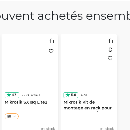
uvent achetés ensem
4.7
5.0
RBSXTsq2nD
K-79
MikroTik SXTsq Lite2
MikroTik Kit de
montage en rack pour
la série RB5009/L009
EU
en stock
en stock