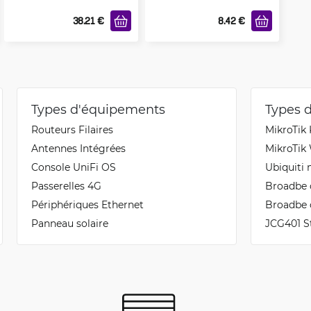
38.21
€
8.42
€
Types d'équipements
Types 
Routeurs Filaires
MikroTik
Antennes Intégrées
MikroTik 
Console UniFi OS
Ubiquiti 
Passerelles 4G
Broadbe 
Périphériques Ethernet
Broadbe 
Panneau solaire
JCG401 S