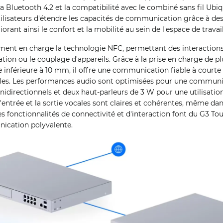
via Bluetooth 4.2 et la compatibilité avec le combiné sans fil Ubi
tilisateurs d'étendre les capacités de communication grâce à de
rant ainsi le confort et la mobilité au sein de l'espace de travail
ment en charge la technologie NFC, permettant des interactions
ication ou le couplage d'appareils. Grâce à la prise en charge de 
e inférieure à 10 mm, il offre une communication fiable à courte
les. Les performances audio sont optimisées pour une communic
irectionnels et deux haut-parleurs de 3 W pour une utilisation
'entrée et la sortie vocales sont claires et cohérentes, même d
s fonctionnalités de connectivité et d'interaction font du G3 To
ication polyvalente.