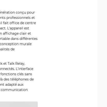
énération conçu pour
nts professionnels et
l fait office de centre
t. L'appareil est
 affichage clair et
ortable dans différentes
a conception murale
alités de
k et Talk Relay,
nnectés. L'interface
 fonctions clés sans
elà des téléphones de
ment adapté aux
de communication