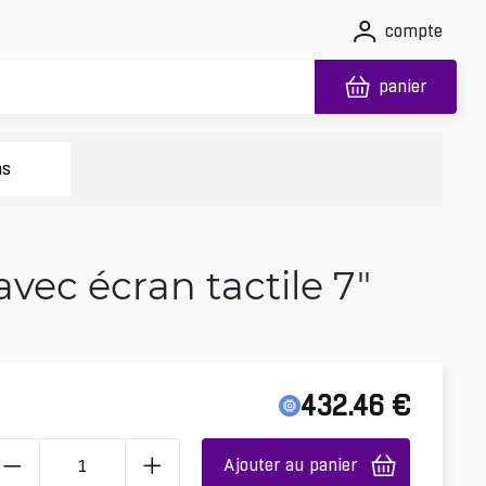
compte
panier
ns
vec écran tactile 7"
432.46
€
Ajouter au panier