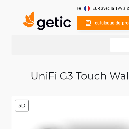
FR
EUR
avec la TVA à 
catalogue de pro
UniFi G3 Touch Wall
3D