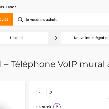
20%
,
France
duits
Ubiquiti
Nouvelles intégratio
 – Téléphone VoIP mural a
En stock
?