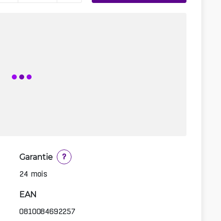
Garantie
?
24 mois
EAN
0810084692257