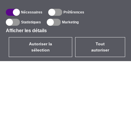
Nécessaires
Préférences
Statistiques
Marketing
Afficher les détails
Autoriser la
Tout
sélection
autoriser
FR
EUR
avec la TVA à 20%
,
France
Catalogue
À propos
Équipement d’Extérieur
Entreprise
Sans Fil
Marques