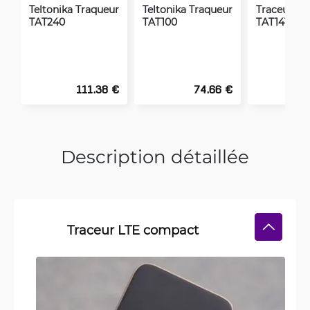
Teltonika Traqueur
Teltonika Traqueur
Traceur Tel
TAT240
TAT100
TAT141
111.38 €
74.66 €
Description détaillée
Traceur LTE compact