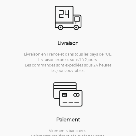
Livraison
Livraison en France et dans tous les pays de l'UE.
Livraison express sous 1 à 2 jours.
Les commandes sont expédiées sous 24 heures
les jours ouvrables.
Paiement
Virements bancaires.
Paiements rapides et sécurisés par carte.