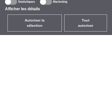
Statistiques
Marketing
Afficher les détails
Autoriser la
Tout
sélection
autoriser
FR
EUR
avec la TVA à 20%
,
France
Catalogue
À propos
Équipement d’Extérieur
Entreprise
Sans Fil
Marques
Antennes Intégrées
Événements
WiFi 5
StarCoins
Câbles Pigtails
Contacts