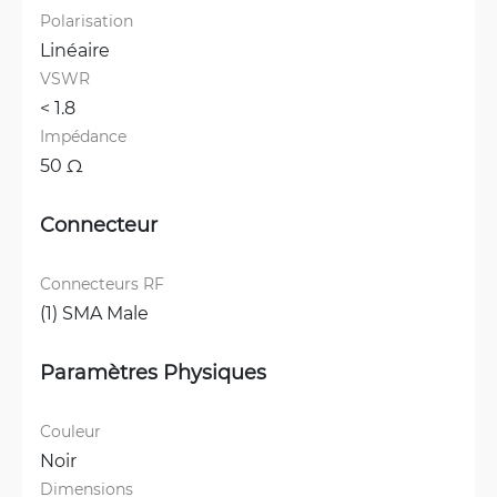
Polarisation
Linéaire
VSWR
< 1.8 
Impédance
50 Ω
Connecteur
Connecteurs RF
(1) SMA Male
Paramètres Physiques
Couleur
Noir
Dimensions