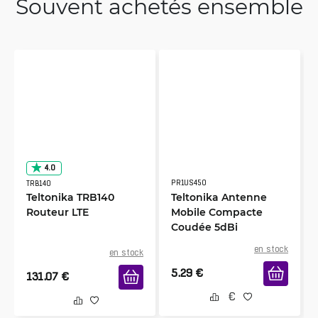
Souvent achetés ensemble
4.0
PR1US450
TRB140
Teltonika TRB140
Teltonika Antenne
Routeur LTE
Mobile Compacte
Coudée 5dBi
en stock
en stock
5.29
€
131.07
€