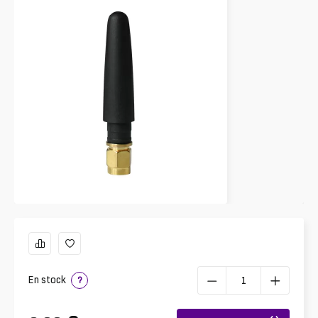
En stock
?