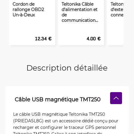
Cordon de
Teltonika Câble
Teltonika C
rallonge OBD2
d'alimentation et
d'extensio
Un-à-Deux
de
connexion
communication
pour la série FMB1
12.34 €
4.00 €
Description détaillée
Câble USB magnétique TMT250
Le câble USB magnétique Teltonika TMT250
(PRIEDASL8G) est un accessoire dédié conçu pour
recharger et configurer le traceur GPS personnel
Teltonika TMT250. Grâce à son interface de