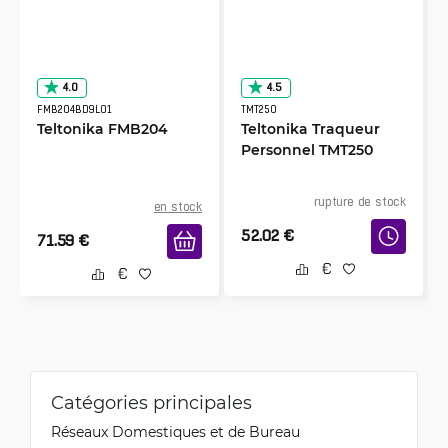
4.0
4.5
FMB204BD9L01
TMT250
Teltonika FMB204
Teltonika Traqueur
Personnel TMT250
rupture de stock
en stock
52.02
€
71.59
€
Catégories principales
Réseaux Domestiques et de Bureau