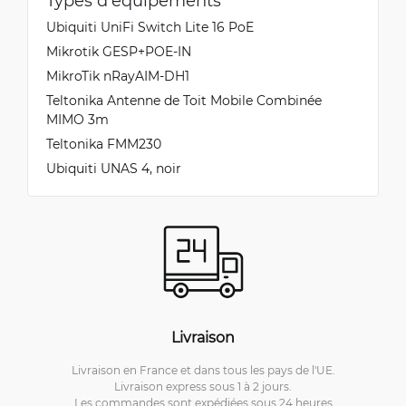
Types d'équipements
Ubiquiti UniFi Switch Lite 16 PoE
Mikrotik GESP+POE-IN
MikroTik nRayAIM-DH1
Teltonika Antenne de Toit Mobile Combinée
MIMO 3m
Teltonika FMM230
Ubiquiti UNAS 4, noir
Livraison
Livraison en France et dans tous les pays de l'UE.
Livraison express sous 1 à 2 jours.
Les commandes sont expédiées sous 24 heures