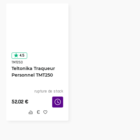
4.5
TMT250
Teltonika Traqueur
Personnel TMT250
rupture de stock
52.02
€