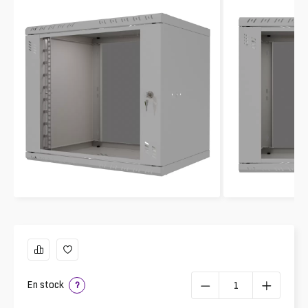
En stock
?