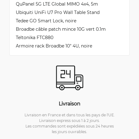
QuPanel 5G LTE Global MIMO 4x4, 5m
Ubiquiti UniFi U7 Pro Wall Table Stand
Tedee GO Smart Lock, noire
Broadbe câble patch mince 10G vert 0.1m
Teltonika FTC880
Armoire rack Broadbe 10″ 4U, noire
Livraison
Livraison en France et dans tous les pays de l'UE.
Livraison express sous 1 à 2 jours.
Les commandes sont expédiées sous 24 heures
les jours ouvrables.