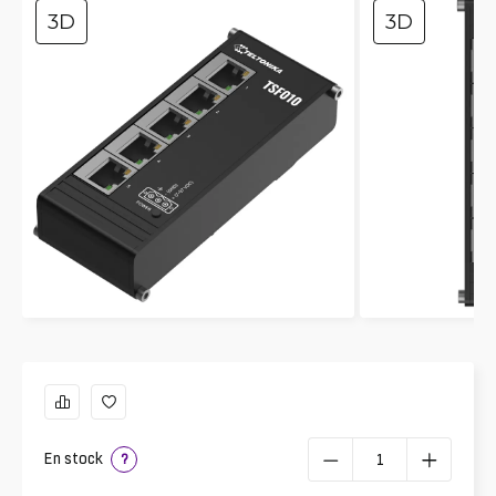
3D
3D
En stock
?