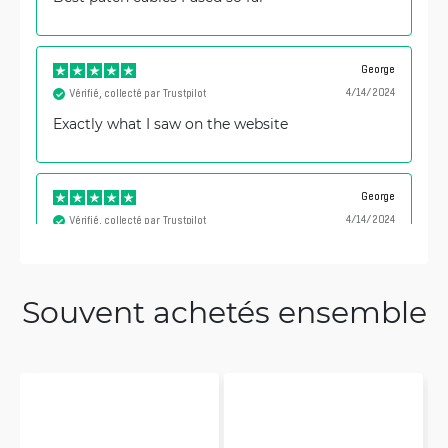
George
4/14/2024
Vérifié, collecté par Trustpilot
Exactly what I saw on the website
George
4/14/2024
Vérifié, collecté par Trustpilot
Exactly as described
Souvent achetés ensemble
Dmitrijs
3/29/2024
Vérifié, collecté par Trustpilot
Great reliable cables for good price