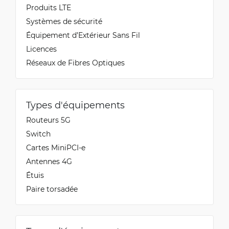
Produits LTE
Systèmes de sécurité
Auvo
Équipement d’Extérieur Sans Fil
2/16/2024
Vérifié, collecté par Trustpilot
Licences
Cheap, good looking and durable patch cable.
Réseaux de Fibres Optiques
Auvo
Types d'équipements
2/16/2024
Vérifié, collecté par Trustpilot
Routeurs 5G
Cheap, good looking and durable patch cable.
Switch
Cartes MiniPCI-e
Antennes 4G
Sven
Étuis
10/17/2022
Vérifié, collecté par Trustpilot
Paire torsadée
Nice product, good quality, fast delivery, good
price,