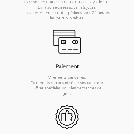
Livraison en France et dans tous les pays de l'UE.
Livraison express sous 1 à 2 jours.
Les commandes sont expédiées sous 24 heures
les jours ouvrables.
Paiement
Virements bancaires.
Paiements rapides et sécurisés par carte.
Offres spéciales pour les demandes de
gros.