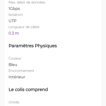
Max. débit de données
1Gbps
Isolation
UTP
Longueur de câble
0.3 m
Paramètres Physiques
Couleur
Bleu
Environnement
Intérieur
Le colis comprend
Unités