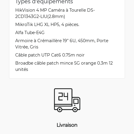
Types d'équipements
Sveinn
HikVision 4 MP Caméra à Tourelle DS-
8/20/2022
Vérifié, collecté par Trustpilot
2CD1343G2-LIU(2.8mm)
Really nice flexible cable and the ends can be
MikroTik LHG XL HP5, 4 pièces.
bent to your needs.
Alfa Tube-E4G
Armoire à Crémaillère 19" 6U, 450mm, Porte
Vitrée, Gris
Sveinn
Câble patch UTP Cat6 0.75m noir
8/20/2022
Vérifié, collecté par Trustpilot
Broadbe câble patch mince 5G orange 0.3m 12
Pretty awesome cable you can bend the end of
unités
the cable to your needs.
Livraison