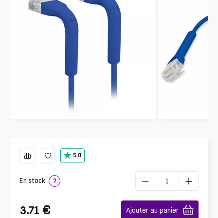
5.0
En stock
?
€
3.71
Ajouter au panier