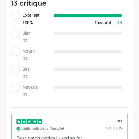
13 critique
Excellent
100
%
Trustpilot
—
13
Bien
0
%
Moyen
0
%
Bas
0
%
Mauvais
0
%
Edijs
5/30/2024
Vérifié, collecté par Trustpilot
Best patch cables I used so far