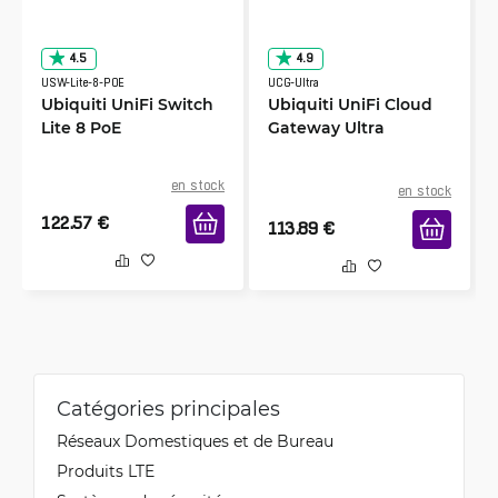
4.5
4.9
USW-Lite-8-POE
UCG-Ultra
Ubiquiti UniFi Switch
Ubiquiti UniFi Cloud
Lite 8 PoE
Gateway Ultra
en stock
en stock
122.57
€
113.89
€
Catégories principales
Réseaux Domestiques et de Bureau
Produits LTE