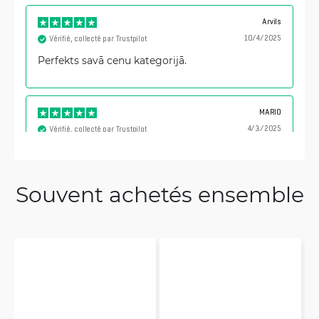
Arvils
10/4/2025
Vérifié, collecté par Trustpilot
Perfekts savā cenu kategorijā.
MARIO
4/3/2025
Vérifié, collecté par Trustpilot
Great AP. New firmware (>8.0.23) makes a very
good difference.
Souvent achetés ensemble