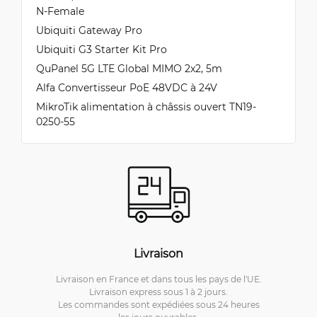
N-Female
Ubiquiti Gateway Pro
Ubiquiti G3 Starter Kit Pro
QuPanel 5G LTE Global MIMO 2x2, 5m
Alfa Convertisseur PoE 48VDC à 24V
MikroTik alimentation à châssis ouvert TN19-
0250-55
Livraison
Livraison en France et dans tous les pays de l'UE.
Livraison express sous 1 à 2 jours.
Les commandes sont expédiées sous 24 heures