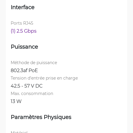
Interface
Ports RJ45
(1) 2.5 Gbps
Puissance
Méthode de puissance
802.3af PoE
Tension d'entrée prise en charge
42.5 - 57 V DC
Max. consommation
13 W
Paramètres Physiques
Matériel