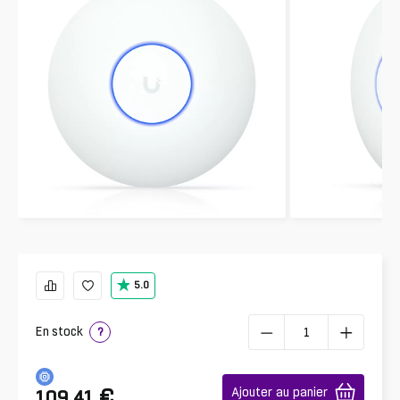
5.0
En stock
?
€
Ajouter au panier
109.41