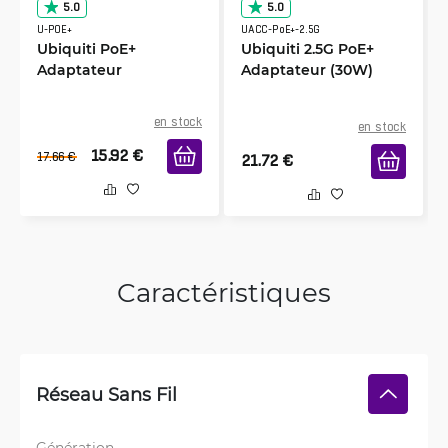
5.0
5.0
U-POE+
UACC-PoE+-2.5G
Ubiquiti PoE+
Ubiquiti 2.5G PoE+
Adaptateur
Adaptateur (30W)
en stock
en stock
15.92
€
17.66
€
21.72
€
Caractéristiques
Réseau Sans Fil
Génération