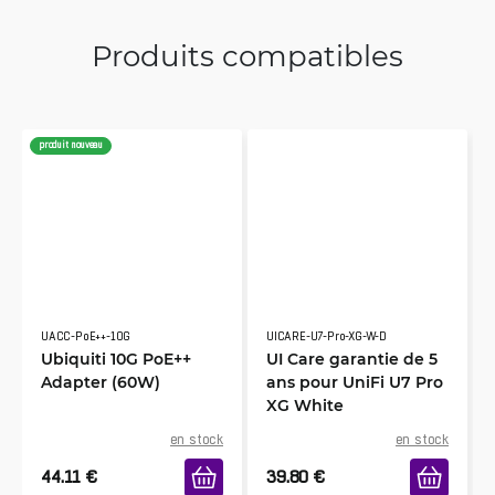
Produits compatibles
produit nouveau
UACC-PoE++-10G
UICARE-U7-Pro-XG-W-D
Ubiquiti 10G PoE++
UI Care garantie de 5
Adapter (60W)
ans pour UniFi U7 Pro
XG White
en stock
en stock
44.11
€
39.80
€