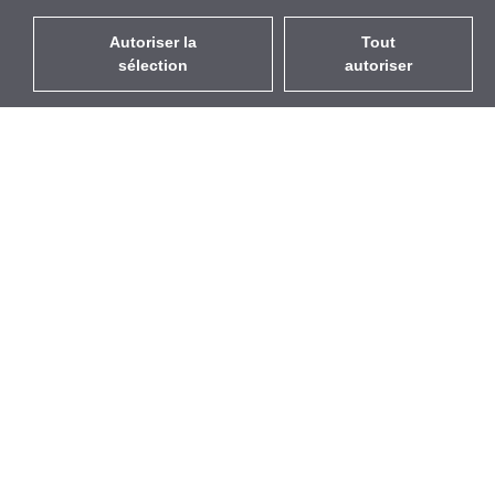
Autoriser la
Tout
sélection
autoriser
FR
EUR
avec la TVA à 20%
,
France
Catalogue
À propos
Équipement d’Extérieur
Entreprise
Sans Fil
Marques
Antennes Intégrées
Événements
WiFi 5
StarCoins
Câbles Pigtails
Contacts
Montures et supports
Termes et Conditions
Licences
Confidentialité