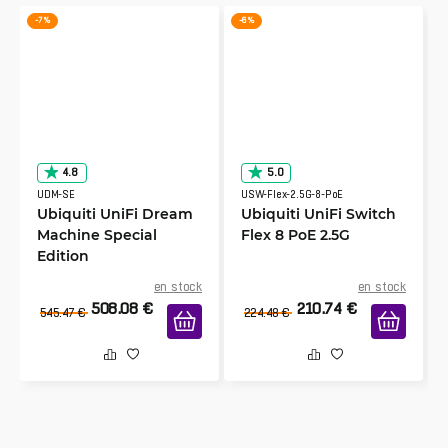
-7 %
-6 %
4.8
5.0
UDM-SE
USW-Flex-2.5G-8-PoE
Ubiquiti UniFi Dream
Ubiquiti UniFi Switch
Machine Special
Flex 8 PoE 2.5G
Edition
en stock
en stock
508.08
€
210.74
€
545.47
€
224.48
€