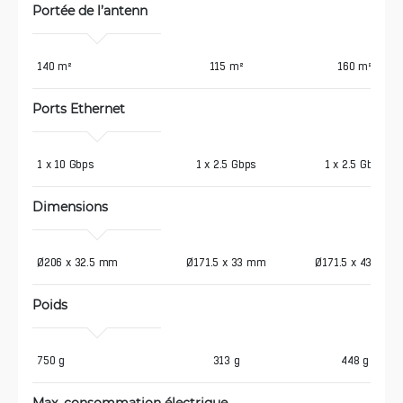
Portée de l’antenn
140 m²
115 m²
160 m²
Ports Ethernet
1 x 10 Gbps
1 x 2.5 Gbps
1 x 2.5 Gbps
Dimensions
Ø206 x 32.5 mm
Ø171.5 x 33 mm
Ø171.5 x 43 mm
Poids
750 g
313 g
448 g
Max. consommation électrique