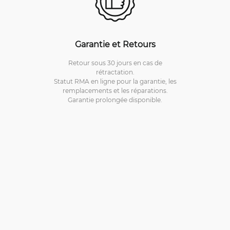
Garantie et Retours
Retour sous 30 jours en cas de
rétractation.
Statut RMA en ligne pour la garantie, les
remplacements et les réparations.
Garantie prolongée disponible.